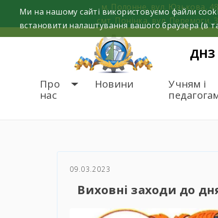
Skip
м. Полонне, вул. Юзькова, 4
Ми на нашому сайті використовуємо файли cooki
to
смт. Понінка, вул. Перемоги, 
встановити налаштування вашого браузера (в та
content
ДНЗ
Про
Новини
Учням і
нас
педагога
ГОЛОВНА
НОВИНИ
В
09.03.2023
Виховні заходи до дн