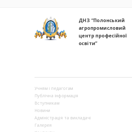
ДНЗ “Полонський
агропромисловий
центр професійної
освіти”
Учням і педагогам
Публічна інформація
Вступникам
Новини
Адміністрація та викладачі
Галерея