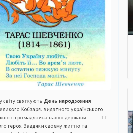
у світу святкують
День народження
еликого Кобзаря, видатного українського
 кожного громадянина нашої держави Т.Г.
го героя. Завдяки своєму життю та