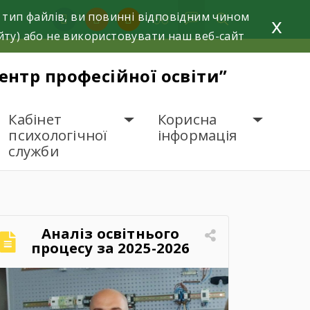
 тип файлів, ви повинні відповідним чином
facebook
instagram
youtube
x
йту) або не використовувати наш веб-сайт
нтр професійної освіти”
Кабінет
Корисна
психологічної
інформація
служби
Аналіз освітнього
процесу за 2025-2026
навчальний рік