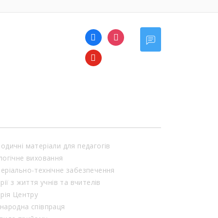
facebook
instagram
youtube
одичні матеріали для педагогів
логічне виховання
еріально-технічне забезпечення
орії з життя учнів та вчителів
орія Центру
народна співпраця