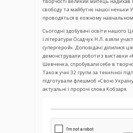
творчості великий митець надихав п
свободу та майбутнє нашої неньки У
проводяться в кожному навчальному
Сьогодні здобувачі освіти нашого Ц
і літератури Осадчук Н.Л. взяли уча
супергерой». Доповідачі ділилися ці
демонстрували роботи з виставки «
Шевченка, спробували себе в творчо
Також учні 32 групи за технічної під
підготували флешмоб «Свою Україну 
актуальні і пророчі слова Кобзаря.