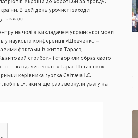
атріотів України до боротьби за правду,
країни. В цей день урочисті заходи
 закладі.
ентру на чолі з викладачем української мови
сть у науковій конференції «Шевченко –
кавими фактами із життя Тараса,
Квантовий стрибок» і створили образ свого
сті – складали сенкан «Тарас Шевченко».
тримки керівника гуртка Світача І.С.
любіть…», яким ще раз звернули увагу на