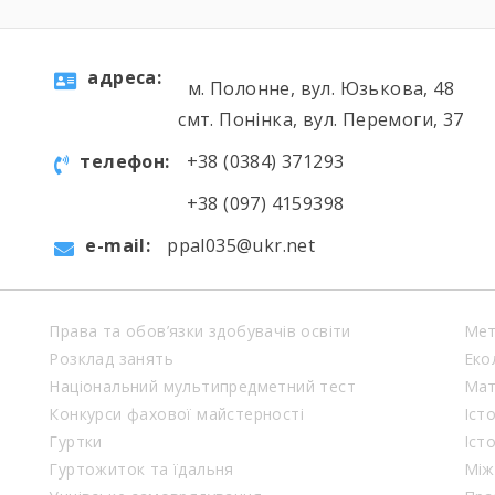
aдресa:
м. Полонне, вул. Юзькова, 48
смт. Понінка, вул. Перемоги, 37
телефон:
+38 (0384) 371293
+38 (097) 4159398
e-mail:
ppal035@ukr.net
Права та обов’язки здобувачів освіти
Мет
Розклад занять
Еко
Національний мультипредметний тест
Мат
Конкурси фахової майстерності
Іст
Гуртки
Іст
Гуртожиток та їдальня
Між