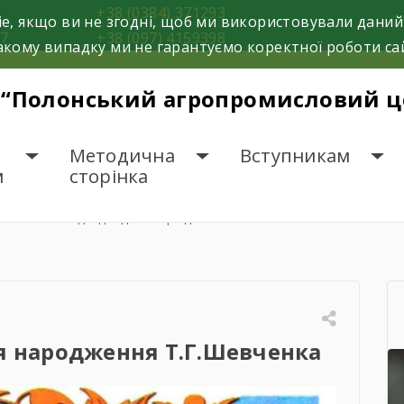
8
+38 (0384) 371293
e, якщо ви не згодні, щоб ми використовували даний
37
+38 (097) 4159398
кому випадку ми не гарантуємо коректної роботи са
 “Полонський агропромисловий це
Методична
Вступникам
м
сторінка
иховні заходи до дня народження Т.Г.Шевченка
я народження Т.Г.Шевченка