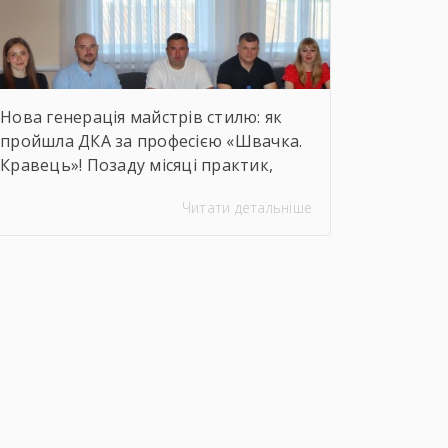
Нова генерація майстрів стилю: як
пройшла ДКА за професією «Швачка.
Кравець»! Позаду місяці практик,
кілометри строчок, сотні ескізів та
Читати детальніше
безсонні ночі перед фінальними
примірками. 22 червня відбулася
найочікуваніша та
найвідповідальніша подія для
випускників — Державна
кваліфікаційна атестація групи за
інтегрованою професією «Швачка.
Кравець». Комісія відзначила високий
рівень підготовки, креативність
мислення та вміння працювати з