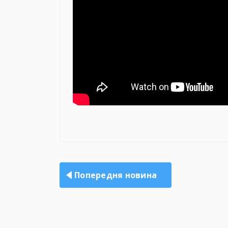
Навігація
записів
Попередня новина