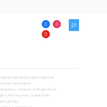
facebook
instagram
youtube
одичні матеріали для педагогів
логічне виховання
еріально-технічне забезпечення
орії з життя учнів та вчителів
орія Центру