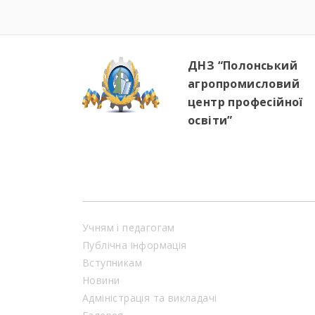
ДНЗ “Полонський
агропромисловий
центр професійної
освіти”
Учням і педагогам
Публічна інформація
Вступникам
Новини
Адміністрація та викладачі