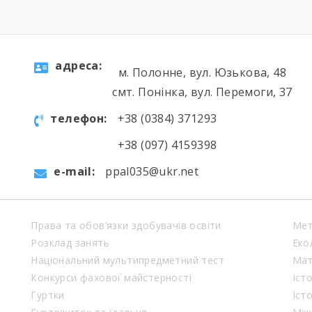
aдресa:
м. Полонне, вул. Юзькова, 48
смт. Понінка, вул. Перемоги, 37
телефон:
+38 (0384) 371293
+38 (097) 4159398
e-mail:
ppal035@ukr.net
Права та обов’язки здобувачів освіти
Мет
Розклад занять
Еко
Національний мультипредметний тест
Мат
Конкурси фахової майстерності
Іст
Гуртки
Іст