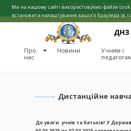
Skip
м. Полонне, вул. Юзькова, 4
Ми на нашому сайті використовуємо файли cooki
to
смт. Понінка, вул. Перемоги, 
встановити налаштування вашого браузера (в та
content
ДНЗ
Про
Новини
Учням і
нас
педагога
ГОЛОВНА
УЧНЯМ І 
Дистанційне навч
До уваги учнів та батьків! У Держа
03.03.2025 по 07.03.2025 запровадж