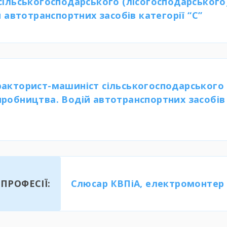
сільськогосподарського (лісогосподарського)
й автотранспортних засобів категорії “С”
ракторист-машиніст сільськогосподарського 
иробництва. Водій автотранспортних засобів 
ПРОФЕСІЇ:
Слюсар КВПіА, електромонтер