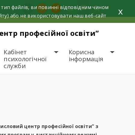
 тип файлів, ви повинні відповідним чином
facebook
instagram
youtube
x
йту) або не використовувати наш веб-сайт
нтр професійної освіти”
Кабінет
Корисна
психологічної
інформація
служби
АВЧАННЯ
исловий центр професійної освіти” з
них програм у дистанційному режимі.