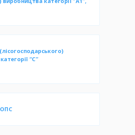
 виробництва категорії “А1”,
(лісогосподарського)
категорії “С”
 ОПС