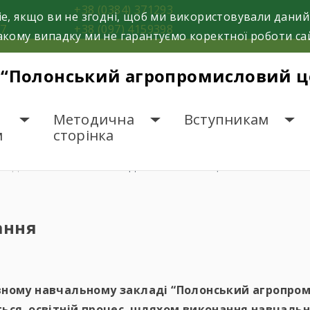
8
+38 (0384) 371293
e, якщо ви не згодні, щоб ми використовували даний
37
+38 (097) 4159398
кому випадку ми не гарантуємо коректної роботи са
 “Полонський агропромисловий це
Методична
Вступникам
м
сторінка
ПЕДАГОГАМ
ДИСТАНЦІЙНЕ Н
ання
вному навчальному закладі “Полонський агропром
ується освітній процес шляхом виконання навчаль