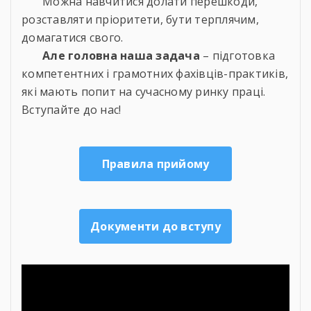
Можна навчитися долати перешкоди,
розставляти пріоритети, бути терплячим,
домагатися свого.
Але головна наша задача
– підготовка
компетентних і грамотних фахівців-практиків,
які мають попит на сучасному ринку праці.
Вступайте до нас!
Правила прийому
Документи до вступу
Відеопрогравач