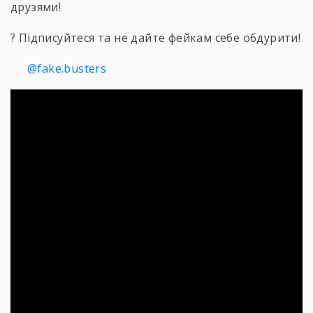
друзями!
? Підписуйтеся та не дайте фейкам себе обдурити!
@fake.busters