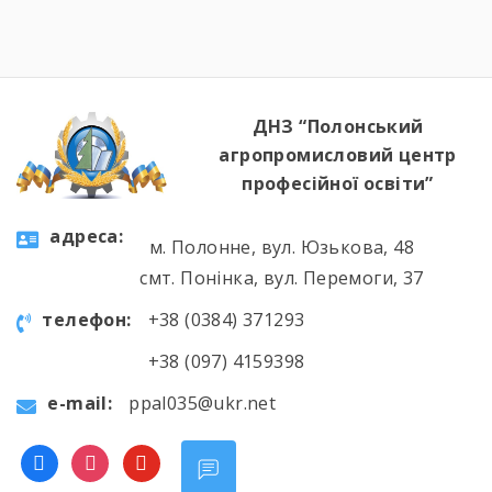
ДНЗ “Полонський
агропромисловий центр
професійної освіти”
aдресa:
м. Полонне, вул. Юзькова, 48
смт. Понінка, вул. Перемоги, 37
телефон:
+38 (0384) 371293
+38 (097) 4159398
e-mail:
ppal035@ukr.net
facebook
instagram
youtube