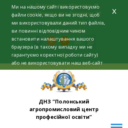
Skip
м. Полонне, вул. Юзькова, 48
Ми на нашому сайті використовуємо
x
to
смт. Понінка, вул. Перемоги, 37
файли cookie, якщо ви не згодні, щоб
content
ми використовували даний тип файлів,
+38 (0384) 371293
ви повинні відповідним чином
+38 (097) 4159398
встановити налаштування вашого
facebook
instagram
youtube
браузера (в такому випадку ми не
гарантуємо коректної роботи сайту)
або не використовувати наш веб-сайт
ДНЗ “Полонський
агропромисловий центр
професійної освіти”