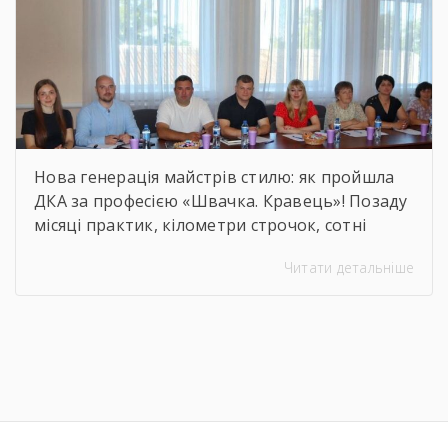
Нова генерація майстрів стилю: як пройшла
ДКА за професією «Швачка. Кравець»! Позаду
місяці практик, кілометри строчок, сотні
ескізів та безсонні ночі перед фінальними
Читати детальніше
примірками. 22 червня відбулася
найочікуваніша та найвідповідальніша подія
для випускників — Державна кваліфікаційна
атестація групи за інтегрованою професією
«Швачка. Кравець». Комісія відзначила
високий рівень підготовки, креативність
мислення та вміння працювати з
найрізноманітнішими […]