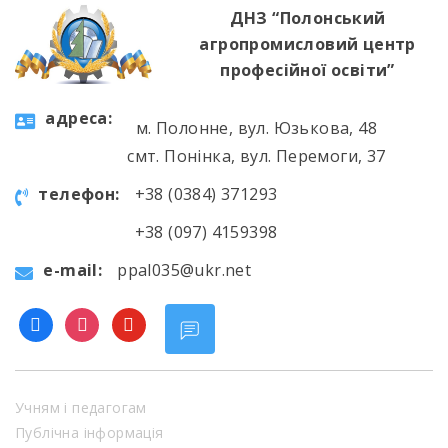
ДНЗ “Полонський
агропромисловий центр
професійної освіти”
aдресa:
м. Полонне, вул. Юзькова, 48
смт. Понінка, вул. Перемоги, 37
телефон:
+38 (0384) 371293
+38 (097) 4159398
e-mail:
ppal035@ukr.net
facebook
instagram
youtube
Учням і педагогам
Публічна інформація