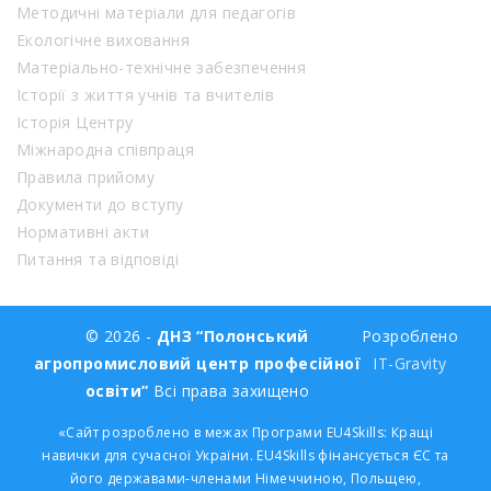
Методичні матеріали для педагогів
Екологічне виховання
Матеріально-технічне забезпечення
Історії з життя учнів та вчителів
Історія Центру
Міжнародна співпраця
Правила прийому
Документи до вступу
Нормативні акти
Питання та відповіді
© 2026 -
ДНЗ “Полонський
Розроблено
агропромисловий центр професійної
IT-Gravity
освіти”
Всі права захищено
«Сайт розроблено в межах Програми EU4Skills: Кращі
навички для сучасної України. EU4Skills фінансується ЄС та
його державами-членами Німеччиною, Польщею,