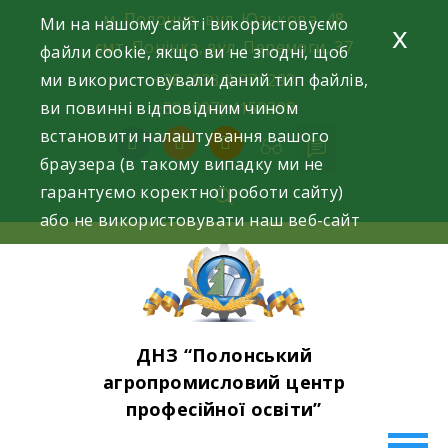
Skip
м. Полонне, вул. Юзькова, 48
Ми на нашому сайті використовуємо
x
to
смт. Понінка, вул. Перемоги, 37
файли cookie, якщо ви не згодні, щоб
content
ми використовували даний тип файлів,
+38 (0384) 371293
ви повинні відповідним чином
+38 (097) 4159398
встановити налаштування вашого
facebook
instagram
youtube
браузера (в такому випадку ми не
гарантуємо коректної роботи сайту)
або не використовувати наш веб-сайт
ДНЗ “Полонський
агропромисловий центр
професійної освіти”