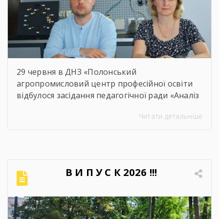
29 червня в ДНЗ «Полонський
агропромисловий центр професійної освіти
відбулося засідання педагогічної ради «Аналіз
освітнього процесу за 2025-2026 навчальний
Читати детальніше
рік». Метою проведення засідання було
здійснення всебічного аналізу
результативності освітнього процесу за
2025–2026 навчальний рік, оцінення рівня
досягнень запланованих освітніх цілей, якість
В И П У С К 2026 !!!
навчальних досягнень студентів,
ефективність роботи педагогічного
колективу, стан виховної та методичної
роботи. Дякуємо всім […]