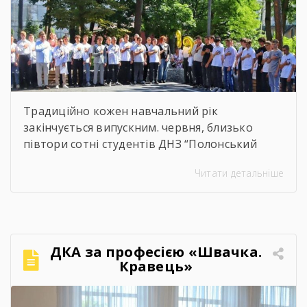
Традиційно кожен навчальний рік
закінчується випускним. червня, близько
півтори сотні студентів ДНЗ “Полонський
агропромисловий центр професійної освіти”
Читати детальніше
одержали дипломи кваліфікованих
робітників. Сьогодні на подвір’ї нашого
центру панувала особлива атмосфера:
урочисто піднесена, але зі сльозами на очах.
Теплі слова наставників, батьків, директора,
ДКА за професією «Швачка.
привітання та міцні обійми найрідніших. Для
Кравець»
вас, дорогі випускники, закінчився черговий
етап. А далі […]