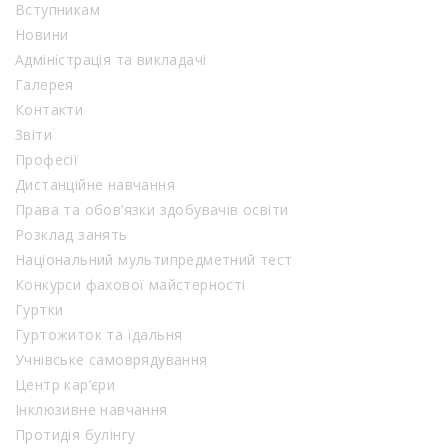
Вступникам
Новини
Адміністрація та викладачі
Галерея
Контакти
Звіти
Професії
Дистанційне навчання
Права та обов’язки здобувачів освіти
Розклад занять
Національний мультипредметний тест
Конкурси фахової майстерності
Гуртки
Гуртожиток та їдальня
Учнівське самоврядування
Центр кар’єри
Інклюзивне навчання
Протидія булінгу