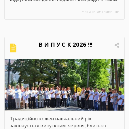
освітнього процесу за 2025-2026 навчальний
Читати детальніше
рік». Метою проведення засідання було
здійснення всебічного аналізу
результативності освітнього процесу за
2025–2026 навчальний рік, оцінення рівня
досягнень запланованих освітніх цілей, якість
В И П У С К 2026 !!!
навчальних досягнень студентів,
ефективність роботи педагогічного
колективу, стан виховної та методичної
роботи. Дякуємо всім […]
Традиційно кожен навчальний рік
закінчується випускним. червня, близько