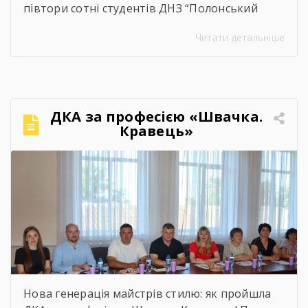
півтори сотні студентів ДНЗ “Полонський
агропромисловий центр професійної освіти”
Читати детальніше
одержали дипломи кваліфікованих
робітників. Сьогодні на подвір’ї нашого
центру панувала особлива атмосфера:
урочисто піднесена, але зі сльозами на очах.
Теплі слова наставників, батьків, директора,
ДКА за професією «Швачка.
привітання та міцні обійми найрідніших. Для
Кравець»
вас, дорогі випускники, закінчився черговий
етап. А далі […]
Нова генерація майстрів стилю: як пройшла