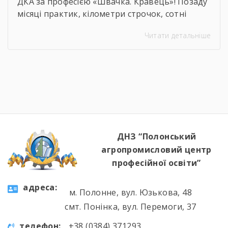
ДКА за професією «Швачка. Кравець»! Позаду
місяці практик, кілометри строчок, сотні
ескізів та безсонні ночі перед фінальними
Читати детальніше
примірками. 22 червня відбулася
найочікуваніша та найвідповідальніша подія
для випускників — Державна кваліфікаційна
атестація групи за інтегрованою професією
«Швачка. Кравець». Комісія відзначила
високий рівень підготовки, креативність
мислення та вміння працювати з
найрізноманітнішими […]
ДНЗ “Полонський
агропромисловий центр
професійної освіти”
aдресa:
м. Полонне, вул. Юзькова, 48
смт. Понінка, вул. Перемоги, 37
телефон:
+38 (0384) 371293