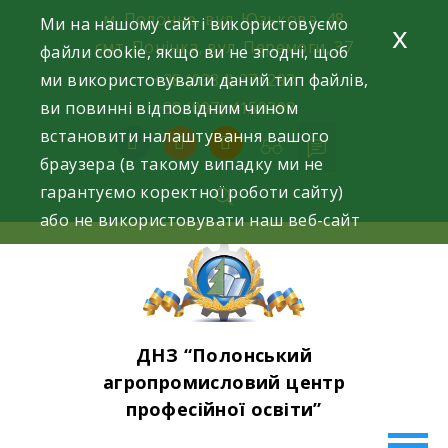
Skip
м. Полонне, вул. Юзькова, 48
Ми на нашому сайті використовуємо
x
to
смт. Понінка, вул. Перемоги, 37
файли cookie, якщо ви не згодні, щоб
content
ми використовували даний тип файлів,
+38 (0384) 371293
ви повинні відповідним чином
+38 (097) 4159398
встановити налаштування вашого
facebook
instagram
youtube
браузера (в такому випадку ми не
гарантуємо коректної роботи сайту)
або не використовувати наш веб-сайт
ДНЗ “Полонський
агропромисловий центр
професійної освіти”