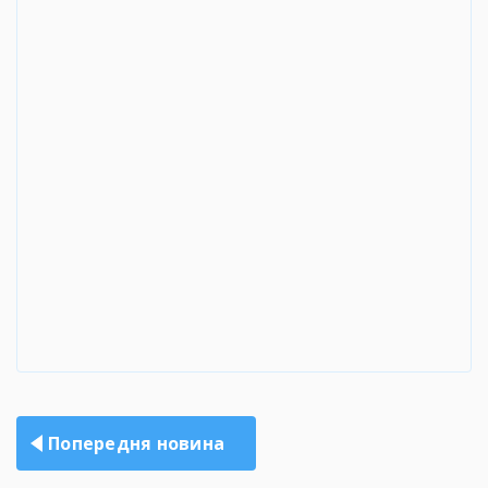
Навігація
Попередня новина
записів