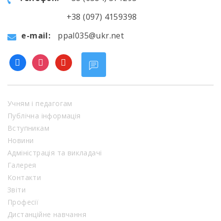
+38 (097) 4159398
e-mail:
ppal035@ukr.net
facebook
instagram
youtube
Учням і педагогам
Публічна інформація
Вступникам
Новини
Адміністрація та викладачі
Галерея
Контакти
Звіти
Професії
Дистанційне навчання