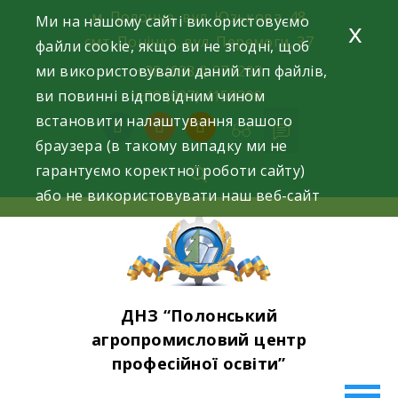
Skip
м. Полонне, вул. Юзькова, 48
Ми на нашому сайті використовуємо
x
to
смт. Понінка, вул. Перемоги, 37
файли cookie, якщо ви не згодні, щоб
content
ми використовували даний тип файлів,
+38 (0384) 371293
ви повинні відповідним чином
+38 (097) 4159398
встановити налаштування вашого
facebook
instagram
youtube
браузера (в такому випадку ми не
гарантуємо коректної роботи сайту)
або не використовувати наш веб-сайт
ДНЗ “Полонський
агропромисловий центр
професійної освіти”