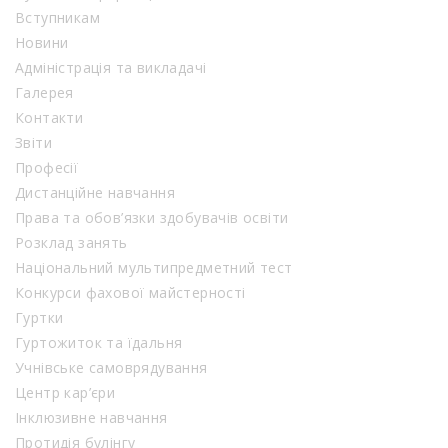
Вступникам
Новини
Адміністрація та викладачі
Галерея
Контакти
Звіти
Професії
Дистанційне навчання
Права та обов’язки здобувачів освіти
Розклад занять
Національний мультипредметний тест
Конкурси фахової майстерності
Гуртки
Гуртожиток та їдальня
Учнівське самоврядування
Центр кар’єри
Інклюзивне навчання
Протидія булінгу