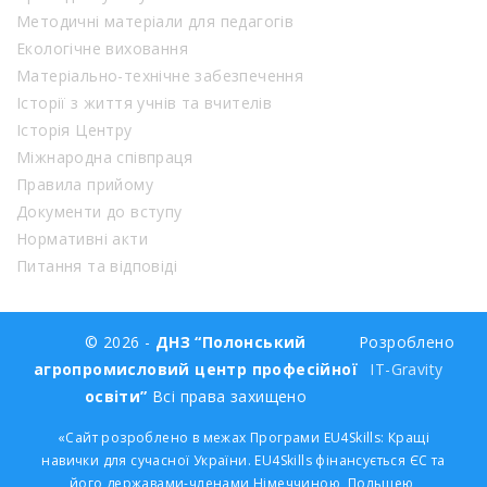
Методичні матеріали для педагогів
Екологічне виховання
Матеріально-технічне забезпечення
Історії з життя учнів та вчителів
Історія Центру
Міжнародна співпраця
Правила прийому
Документи до вступу
Нормативні акти
Питання та відповіді
© 2026 -
ДНЗ “Полонський
Розроблено
агропромисловий центр професійної
IT-Gravity
освіти”
Всі права захищено
«Сайт розроблено в межах Програми EU4Skills: Кращі
навички для сучасної України. EU4Skills фінансується ЄС та
його державами-членами Німеччиною, Польщею,