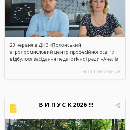
29 червня в ДНЗ «Полонський
агропромисловий центр професійної освіти
відбулося засідання педагогічної ради «Аналіз
освітнього процесу за 2025-2026 навчальний
Читати детальніше
рік». Метою проведення засідання було
здійснення всебічного аналізу
результативності освітнього процесу за
2025–2026 навчальний рік, оцінення рівня
досягнень запланованих освітніх цілей, якість
В И П У С К 2026 !!!
навчальних досягнень студентів,
ефективність роботи педагогічного
колективу, стан виховної та методичної
роботи. Дякуємо всім […]