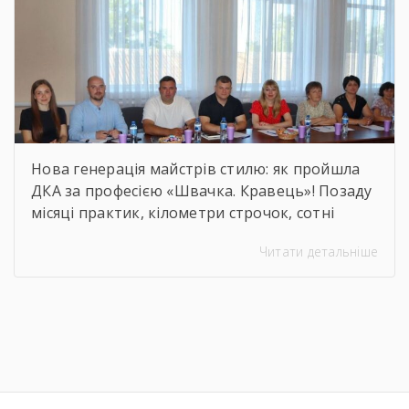
Нова генерація майстрів стилю: як пройшла
ДКА за професією «Швачка. Кравець»! Позаду
місяці практик, кілометри строчок, сотні
ескізів та безсонні ночі перед фінальними
Читати детальніше
примірками. 22 червня відбулася
найочікуваніша та найвідповідальніша подія
для випускників — Державна кваліфікаційна
атестація групи за інтегрованою професією
«Швачка. Кравець». Комісія відзначила
високий рівень підготовки, креативність
мислення та вміння працювати з