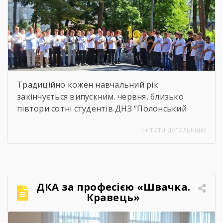
Традиційно кожен навчальний рік
закінчується випускним. червня, близько
півтори сотні студентів ДНЗ “Полонський
агропромисловий центр професійної освіти”
Читати детальніше
одержали дипломи кваліфікованих
робітників. Сьогодні на подвір’ї нашого
центру панувала особлива атмосфера:
урочисто піднесена, але зі сльозами на очах.
Теплі слова наставників, батьків, директора,
ДКА за професією «Швачка.
привітання та міцні обійми найрідніших. Для
Кравець»
вас, дорогі випускники, закінчився черговий
етап. А далі […]