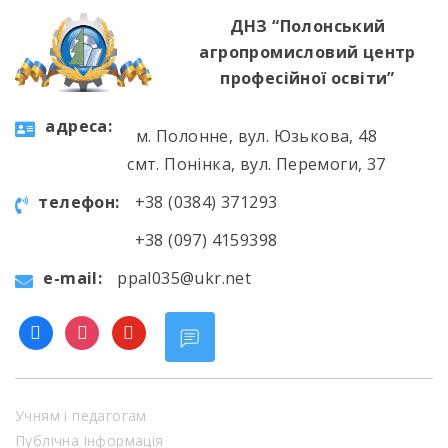
найрізноманітнішими […]
ДНЗ “Полонський
агропромисловий центр
професійної освіти”
aдресa:
м. Полонне, вул. Юзькова, 48
смт. Понінка, вул. Перемоги, 37
телефон:
+38 (0384) 371293
+38 (097) 4159398
e-mail:
ppal035@ukr.net
facebook
instagram
youtube
Учням і педагогам
Публічна інформація