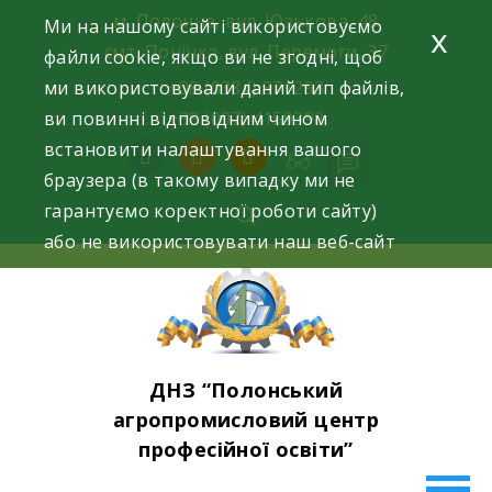
Skip
м. Полонне, вул. Юзькова, 48
Ми на нашому сайті використовуємо
x
to
смт. Понінка, вул. Перемоги, 37
файли cookie, якщо ви не згодні, щоб
content
ми використовували даний тип файлів,
+38 (0384) 371293
ви повинні відповідним чином
+38 (097) 4159398
встановити налаштування вашого
facebook
instagram
youtube
браузера (в такому випадку ми не
гарантуємо коректної роботи сайту)
або не використовувати наш веб-сайт
ДНЗ “Полонський
агропромисловий центр
професійної освіти”