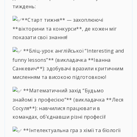
тиждень:
**Старт тижня** — захоплюючі
**вікторини та конкурси**, де кожен міг
показати свої знання!
**Бліц-урок англійської “Interesting and
funny lessons”** (викладачка **Іванна
Санкевич**): здобувачі вразили критичним
мисленням та високою підготовкою!
**Математичний захід “Будьмо
знайомі з професією”** (викладачка **Леся
Сосуля**): навчилися працювати в
командах, об’єднавши різні професії!
**Інтелектуальна гра з хімії та біології