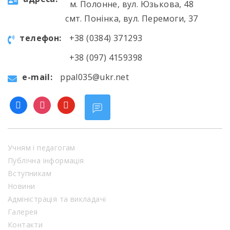
м. Полонне, вул. Юзькова, 48
смт. Понінка, вул. Перемоги, 37
телефон:
+38 (0384) 371293
+38 (097) 4159398
e-mail:
ppal035@ukr.net
facebook
instagram
youtube
Учням і педагогам
Публічна інформація
Вступникам
Новини
Адміністрація та викладачі
Галерея
Контакти