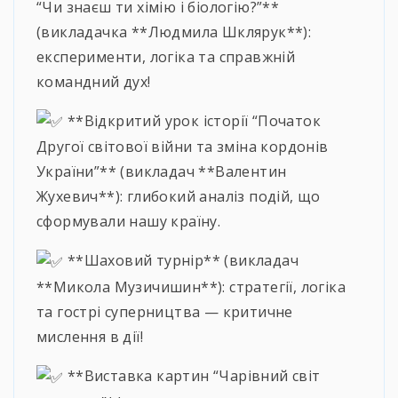
“Чи знаєш ти хімію і біологію?”**
(викладачка **Людмила Шклярук**):
експерименти, логіка та справжній
командний дух!
**Відкритий урок історії “Початок
Другої світової війни та зміна кордонів
України”** (викладач **Валентин
Жухевич**): глибокий аналіз подій, що
сформували нашу країну.
**Шаховий турнір** (викладач
**Микола Музичишин**): стратегії, логіка
та гострі суперництва — критичне
мислення в дії!
**Виставка картин “Чарівний світ