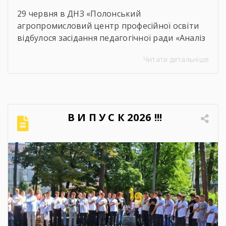
29 червня в ДНЗ «Полонський
агропромисловий центр професійної освіти
відбулося засідання педагогічної ради «Аналіз
освітнього процесу за 2025-2026 навчальний
Читати детальніше
рік». Метою проведення засідання було
здійснення всебічного аналізу
результативності освітнього процесу за
2025–2026 навчальний рік, оцінення рівня
досягнень запланованих освітніх цілей, якість
В И П У С К 2026 !!!
навчальних досягнень студентів,
ефективність роботи педагогічного
колективу, стан виховної та методичної
роботи. Дякуємо всім […]