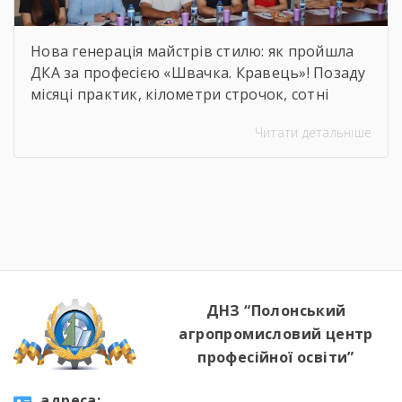
Нова генерація майстрів стилю: як пройшла
ДКА за професією «Швачка. Кравець»! Позаду
місяці практик, кілометри строчок, сотні
ескізів та безсонні ночі перед фінальними
Читати детальніше
примірками. 22 червня відбулася
найочікуваніша та найвідповідальніша подія
для випускників — Державна кваліфікаційна
атестація групи за інтегрованою професією
«Швачка. Кравець». Комісія відзначила
високий рівень підготовки, креативність
мислення та вміння працювати з
найрізноманітнішими […]
ДНЗ “Полонський
агропромисловий центр
професійної освіти”
aдресa: