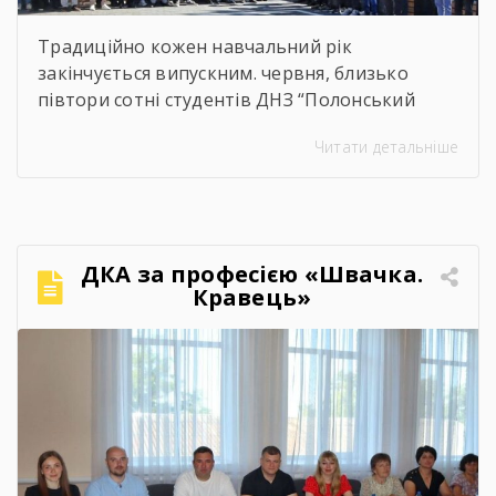
Традиційно кожен навчальний рік
закінчується випускним. червня, близько
півтори сотні студентів ДНЗ “Полонський
агропромисловий центр професійної освіти”
Читати детальніше
одержали дипломи кваліфікованих
робітників. Сьогодні на подвір’ї нашого
центру панувала особлива атмосфера:
урочисто піднесена, але зі сльозами на очах.
Теплі слова наставників, батьків, директора,
ДКА за професією «Швачка.
привітання та міцні обійми найрідніших. Для
Кравець»
вас, дорогі випускники, закінчився черговий
етап. А далі […]