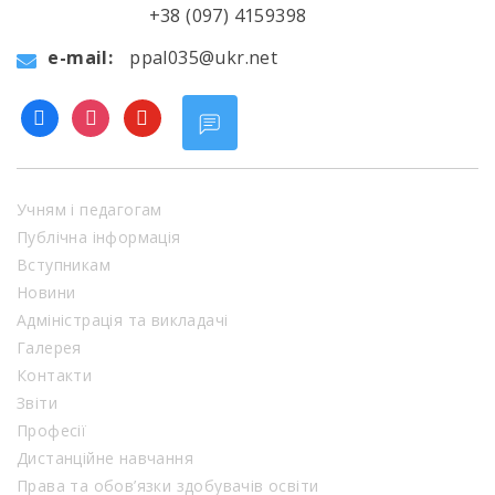
+38 (097) 4159398
e-mail:
ppal035@ukr.net
facebook
instagram
youtube
Учням і педагогам
Публічна інформація
Вступникам
Новини
Адміністрація та викладачі
Галерея
Контакти
Звіти
Професії
Дистанційне навчання
Права та обов’язки здобувачів освіти