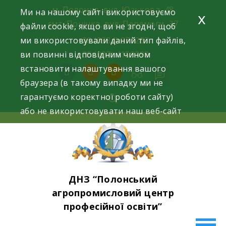
Skip
м. Полонне, вул. Юзькова, 48
Ми на нашому сайті використовуємо
x
to
смт. Понінка, вул. Перемоги, 37
файли cookie, якщо ви не згодні, щоб
content
ми використовували даний тип файлів,
+38 (0384) 371293
ви повинні відповідним чином
+38 (097) 4159398
встановити налаштування вашого
facebook
instagram
youtube
браузера (в такому випадку ми не
гарантуємо коректної роботи сайту)
або не використовувати наш веб-сайт
ДНЗ “Полонський
агропромисловий центр
професійної освіти”