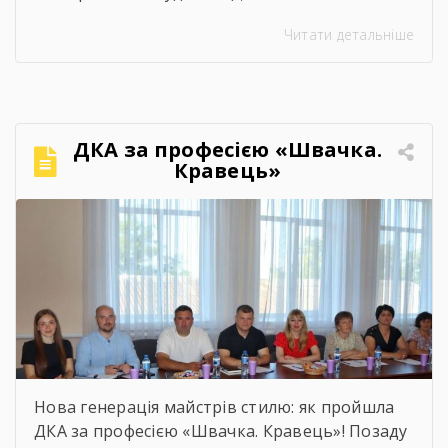
агропромисловий центр професійної освіти”
Читати детальніше
одержали дипломи кваліфікованих
робітників. Сьогодні на подвір’ї нашого
центру панувала особлива атмосфера:
урочисто піднесена, але зі сльозами на очах.
Теплі слова наставників, батьків, директора,
ДКА за професією «Швачка.
привітання та міцні обійми найрідніших. Для
Кравець»
вас, дорогі випускники, закінчився черговий
етап. А далі […]
Нова генерація майстрів стилю: як пройшла
ДКА за професією «Швачка. Кравець»! Позаду