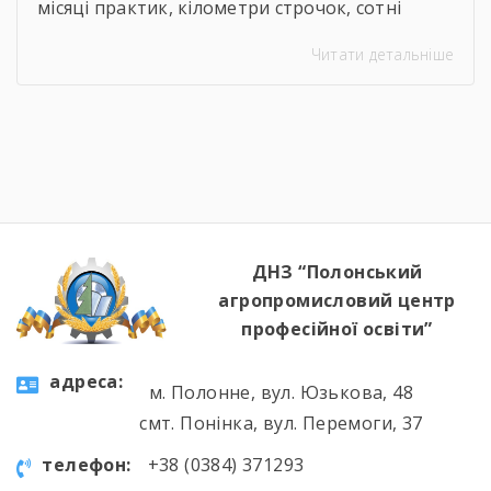
місяці практик, кілометри строчок, сотні
ескізів та безсонні ночі перед фінальними
Читати детальніше
примірками. 22 червня відбулася
найочікуваніша та найвідповідальніша подія
для випускників — Державна кваліфікаційна
атестація групи за інтегрованою професією
«Швачка. Кравець». Комісія відзначила
високий рівень підготовки, креативність
мислення та вміння працювати з
найрізноманітнішими […]
ДНЗ “Полонський
агропромисловий центр
професійної освіти”
aдресa:
м. Полонне, вул. Юзькова, 48
смт. Понінка, вул. Перемоги, 37
телефон:
+38 (0384) 371293