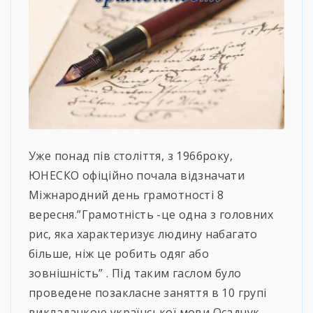
Уже понад пів століття, з 1966року,
ЮНЕСКО офіційно почала відзначати
Міжнародний день грамотності 8
вересня.”Грамотність -це одна з головних
рис, яка характеризує людину набагато
більше, ніж це робить одяг або
зовнішність” . Під таким гаслом було
проведене позакласне заняття в 10 групі
викладачкою української мови Осадчук