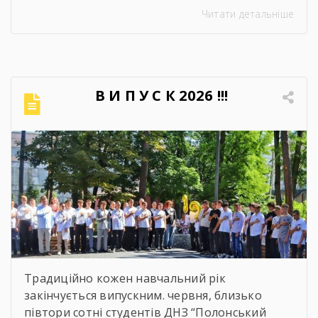
освітнього процесу за 2025-2026 навчальний
Читати детальніше
рік». Метою проведення засідання було
здійснення всебічного аналізу
результативності освітнього процесу за
2025–2026 навчальний рік, оцінення рівня
досягнень запланованих освітніх цілей, якість
В И П У С К 2026 !!!
навчальних досягнень студентів,
ефективність роботи педагогічного
колективу, стан виховної та методичної
роботи. Дякуємо всім […]
Традиційно кожен навчальний рік
закінчується випускним. червня, близько
півтори сотні студентів ДНЗ “Полонський