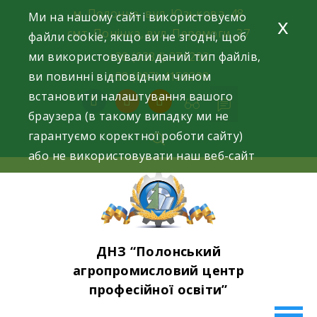
Skip
м. Полонне, вул. Юзькова, 48
Ми на нашому сайті використовуємо
x
to
смт. Понінка, вул. Перемоги, 37
файли cookie, якщо ви не згодні, щоб
content
ми використовували даний тип файлів,
+38 (0384) 371293
ви повинні відповідним чином
+38 (097) 4159398
встановити налаштування вашого
facebook
instagram
youtube
браузера (в такому випадку ми не
гарантуємо коректної роботи сайту)
або не використовувати наш веб-сайт
ДНЗ “Полонський
агропромисловий центр
професійної освіти”