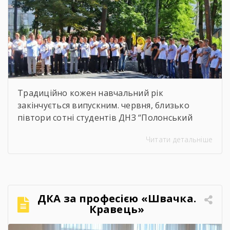
роботи. Дякуємо всім […]
Традиційно кожен навчальний рік
закінчується випускним. червня, близько
півтори сотні студентів ДНЗ “Полонський
агропромисловий центр професійної освіти”
Читати детальніше
одержали дипломи кваліфікованих
робітників. Сьогодні на подвір’ї нашого
центру панувала особлива атмосфера:
урочисто піднесена, але зі сльозами на очах.
Теплі слова наставників, батьків, директора,
ДКА за професією «Швачка.
привітання та міцні обійми найрідніших. Для
Кравець»
вас, дорогі випускники, закінчився черговий
етап. А далі […]