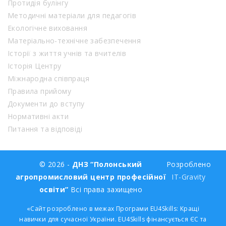
Протидія булінгу
Методичні матеріали для педагогів
Екологічне виховання
Матеріально-технічне забезпечення
Історії з життя учнів та вчителів
Історія Центру
Міжнародна співпраця
Правила прийому
Документи до вступу
Нормативні акти
Питання та відповіді
© 2026 -
ДНЗ “Полонський
Розроблено
агропромисловий центр професійної
IT-Gravity
освіти”
Всі права захищено
«Сайт розроблено в межах Програми EU4Skills: Кращі
навички для сучасної України. EU4Skills фінансується ЄС та