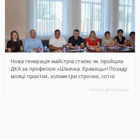
Нова генерація майстрів стилю: як пройшла
ДКА за професією «Швачка. Кравець»! Позаду
місяці практик, кілометри строчок, сотні
ескізів та безсонні ночі перед фінальними
Читати детальніше
примірками. 22 червня відбулася
найочікуваніша та найвідповідальніша подія
для випускників — Державна кваліфікаційна
атестація групи за інтегрованою професією
«Швачка. Кравець». Комісія відзначила
високий рівень підготовки, креативність
мислення та вміння працювати з