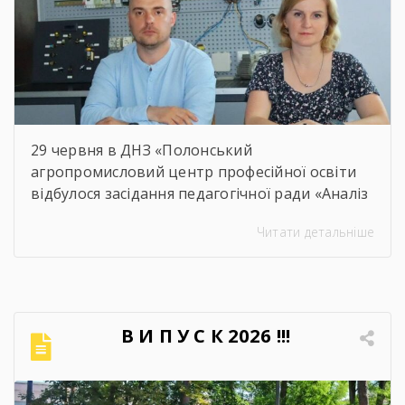
29 червня в ДНЗ «Полонський
агропромисловий центр професійної освіти
відбулося засідання педагогічної ради «Аналіз
освітнього процесу за 2025-2026 навчальний
Читати детальніше
рік». Метою проведення засідання було
здійснення всебічного аналізу
результативності освітнього процесу за
2025–2026 навчальний рік, оцінення рівня
досягнень запланованих освітніх цілей, якість
В И П У С К 2026 !!!
навчальних досягнень студентів,
ефективність роботи педагогічного
колективу, стан виховної та методичної