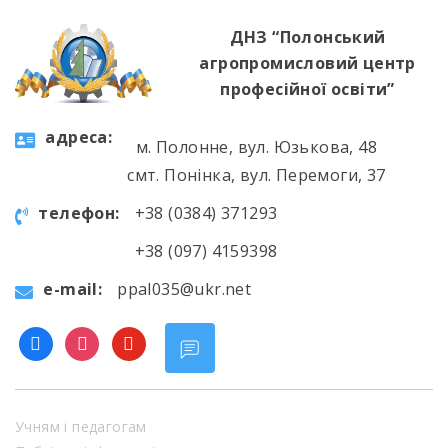
найрізноманітнішими […]
ДНЗ “Полонський
агропромисловий центр
професійної освіти”
aдресa:
м. Полонне, вул. Юзькова, 48
смт. Понінка, вул. Перемоги, 37
телефон:
+38 (0384) 371293
+38 (097) 4159398
e-mail:
ppal035@ukr.net
facebook
instagram
youtube
Учням і педагогам