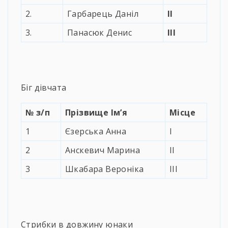
2.
Гарбарець Даніл
II
3.
Панасюк Денис
ІІІ
Біг дівчата
№
з/п
Прізвище Ім’я
Місце
1
Єзерська Анна
І
2
Анскевич Марина
ІІ
3
Шкабара Вероніка
ІІІ
Стрибки в довжину юнаки