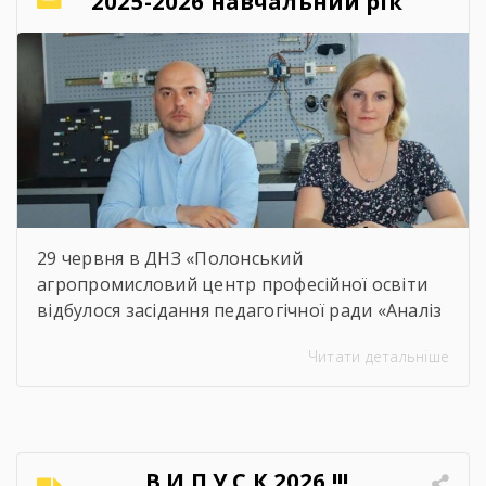
2025-2026 навчальний рік
29 червня в ДНЗ «Полонський
агропромисловий центр професійної освіти
відбулося засідання педагогічної ради «Аналіз
освітнього процесу за 2025-2026 навчальний
Читати детальніше
рік». Метою проведення засідання було
здійснення всебічного аналізу
результативності освітнього процесу за
2025–2026 навчальний рік, оцінення рівня
досягнень запланованих освітніх цілей, якість
В И П У С К 2026 !!!