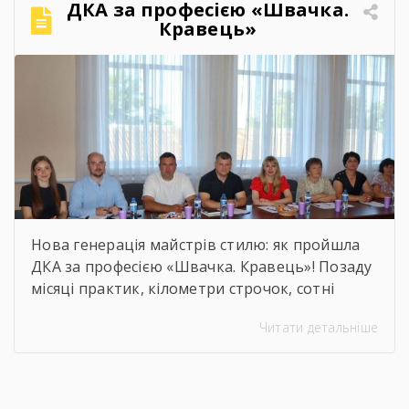
ДКА за професією «Швачка.
привітання та міцні обійми найрідніших. Для
Кравець»
вас, дорогі випускники, закінчився черговий
етап. А далі […]
Нова генерація майстрів стилю: як пройшла
ДКА за професією «Швачка. Кравець»! Позаду
місяці практик, кілометри строчок, сотні
ескізів та безсонні ночі перед фінальними
Читати детальніше
примірками. 22 червня відбулася
найочікуваніша та найвідповідальніша подія
для випускників — Державна кваліфікаційна
атестація групи за інтегрованою професією