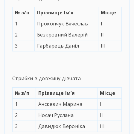
№
з/п
Прізвище Ім’я
Місце
1
Прокопчук Вячеслав
І
2
Безкровний Валерій
ІІ
3
Гарбарець Даніл
ІІІ
Стрибки в довжину дівчата
№
з/п
Прізвище Ім’я
Місце
1
Анскевич Марина
І
2
Носач Руслана
ІІ
3
Давидюк Вероніка
ІІІ