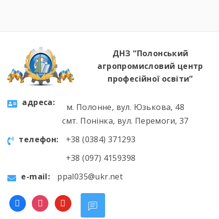
«Швачка. Кравець». Комісія відзначила
високий рівень підготовки, креативність
мислення та вміння працювати з
найрізноманітнішими […]
ДНЗ “Полонський
агропромисловий центр
професійної освіти”
aдресa:
м. Полонне, вул. Юзькова, 48
смт. Понінка, вул. Перемоги, 37
телефон:
+38 (0384) 371293
+38 (097) 4159398
e-mail:
ppal035@ukr.net
facebook
instagram
youtube