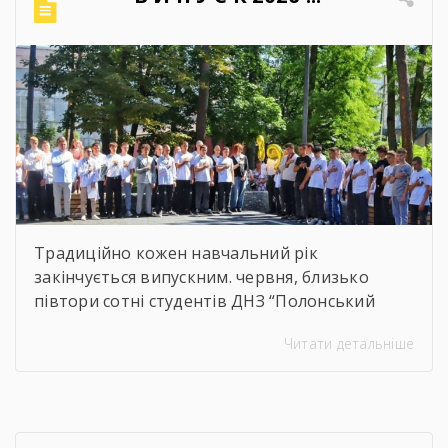
навчальних досягнень студентів,
ефективність роботи педагогічного
колективу, стан виховної та методичної
роботи. Дякуємо всім […]
Традиційно кожен навчальний рік
закінчується випускним. червня, близько
півтори сотні студентів ДНЗ “Полонський
агропромисловий центр професійної освіти”
Читати детальніше
одержали дипломи кваліфікованих
робітників. Сьогодні на подвір’ї нашого
центру панувала особлива атмосфера:
урочисто піднесена, але зі сльозами на очах.
Теплі слова наставників, батьків, директора,