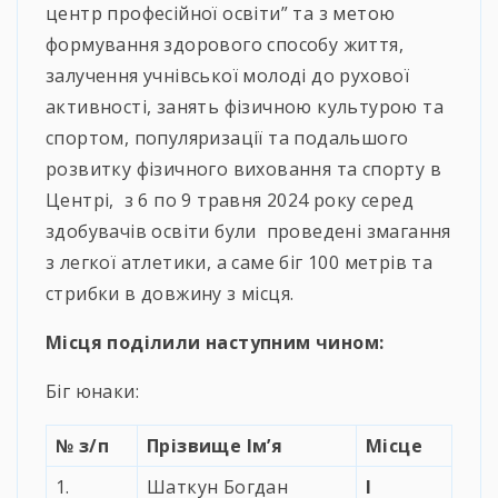
центр професійної освіти” та з метою
формування здорового способу життя,
залучення учнівської молоді до рухової
активності, занять фізичною культурою та
спортом, популяризації та подальшого
розвитку фізичного виховання та спорту в
Центрі, з 6 по 9 травня 2024 року серед
здобувачів освіти були проведені змагання
з легкої атлетики, а саме біг 100 метрів та
стрибки в довжину з місця.
Місця поділили наступним чином:
Біг юнаки:
№
з/п
Прізвище Ім’я
Місце
1.
Шаткун Богдан
I