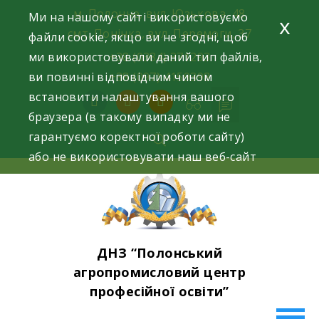
Skip
м. Полонне, вул. Юзькова, 48
Ми на нашому сайті використовуємо
x
to
смт. Понінка, вул. Перемоги, 37
файли cookie, якщо ви не згодні, щоб
content
ми використовували даний тип файлів,
+38 (0384) 371293
ви повинні відповідним чином
+38 (097) 4159398
встановити налаштування вашого
facebook
instagram
youtube
браузера (в такому випадку ми не
гарантуємо коректної роботи сайту)
або не використовувати наш веб-сайт
ДНЗ “Полонський
агропромисловий центр
професійної освіти”