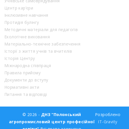
Учнівське самоврядування
Центр кар’єри
Інклюзивне навчання
Протидія булінгу
Методичні матеріали для педагогів
Екологічне виховання
Матеріально-технічне забезпечення
Історії з життя учнів та вчителів
Історія Центру
Міжнародна співпраця
Правила прийому
Документи до вступу
Нормативні акти
Питання та відповіді
© 2026 -
ДНЗ “Полонський
Розроблено
агропромисловий центр професійної
IT-Gravity
освіти”
Всі права захищено