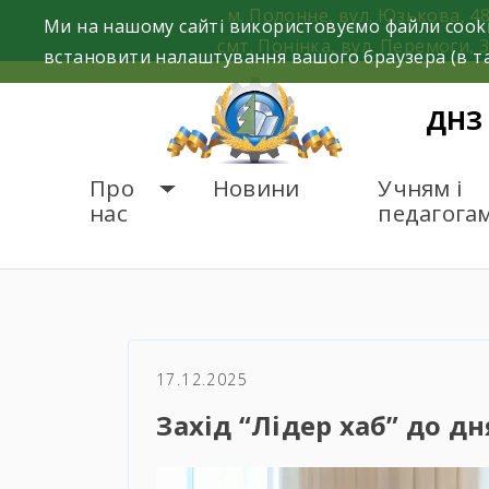
Skip
м. Полонне, вул. Юзькова, 4
Ми на нашому сайті використовуємо файли cooki
to
смт. Понінка, вул. Перемоги, 
встановити налаштування вашого браузера (в та
content
ДНЗ
Про
Новини
Учням і
нас
педагога
ГОЛОВНА
НОВИНИ
За
17.12.2025
Захід “Лідер хаб” до д