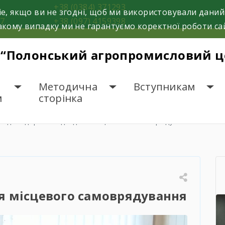
8
+38 (0384) 371293
e, якщо ви не згодні, щоб ми використовували даний
37
+38 (097) 4159398
кому випадку ми не гарантуємо коректної роботи са
 “Полонський агропромисловий це
Методична
Вступникам
м
сторінка
хід “Лідер хаб” до дня місцевого самоврядування
ня місцевого самоврядування