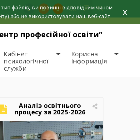
 тип файлів, ви повинні відповідним чином
facebook
instagram
youtube
x
йту) або не використовувати наш веб-сайт
нтр професійної освіти”
Кабінет
Корисна
психологічної
інформація
служби
Аналіз освітнього
процесу за 2025-2026
навчальний рік