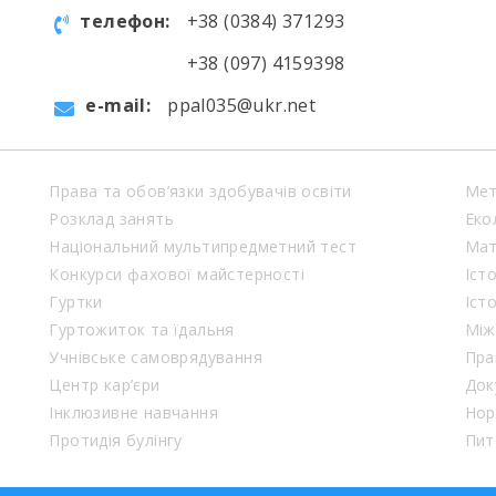
телефон:
+38 (0384) 371293
+38 (097) 4159398
e-mail:
ppal035@ukr.net
Права та обов’язки здобувачів освіти
Мет
Розклад занять
Еко
Національний мультипредметний тест
Мат
Конкурси фахової майстерності
Іст
Гуртки
Іст
Гуртожиток та їдальня
Між
Учнівське самоврядування
Пра
Центр кар’єри
Док
Інклюзивне навчання
Нор
Протидія булінгу
Пит