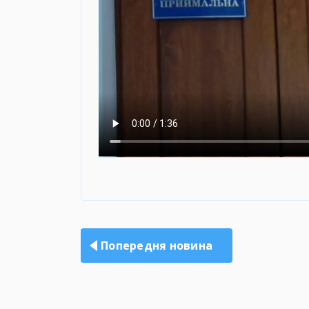
Навігація
записів
Попередня новина