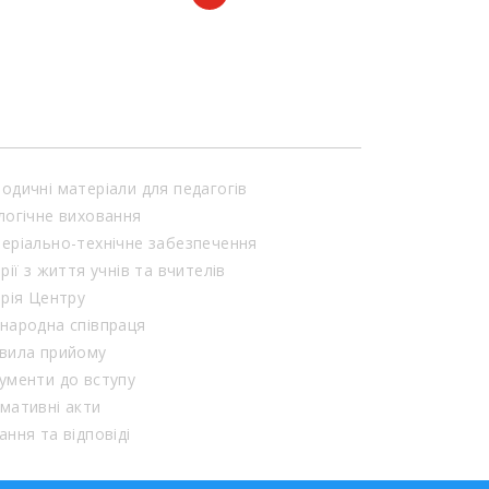
найрізноманітнішими […]
одичні матеріали для педагогів
логічне виховання
еріально-технічне забезпечення
орії з життя учнів та вчителів
орія Центру
народна співпраця
вила прийому
ументи до вступу
мативні акти
ання та відповіді