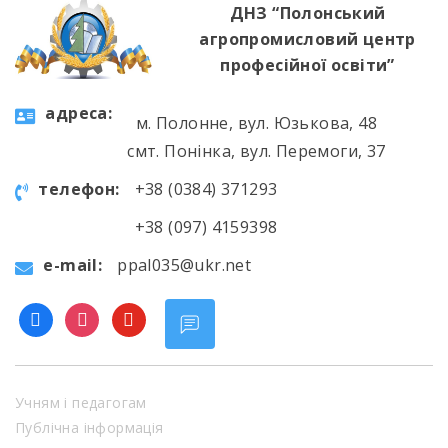
ДНЗ “Полонський
агропромисловий центр
професійної освіти”
aдресa:
м. Полонне, вул. Юзькова, 48
смт. Понінка, вул. Перемоги, 37
телефон:
+38 (0384) 371293
+38 (097) 4159398
e-mail:
ppal035@ukr.net
facebook
instagram
youtube
Учням і педагогам
Публічна інформація