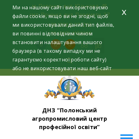
Skip
м. Полонне, вул. Юзькова, 48
Ми на нашому сайті використовуємо
x
to
смт. Понінка, вул. Перемоги, 37
файли cookie, якщо ви не згодні, щоб
content
ми використовували даний тип файлів,
+38 (0384) 371293
ви повинні відповідним чином
+38 (097) 4159398
встановити налаштування вашого
facebook
instagram
youtube
браузера (в такому випадку ми не
гарантуємо коректної роботи сайту)
або не використовувати наш веб-сайт
ДНЗ “Полонський
агропромисловий центр
професійної освіти”