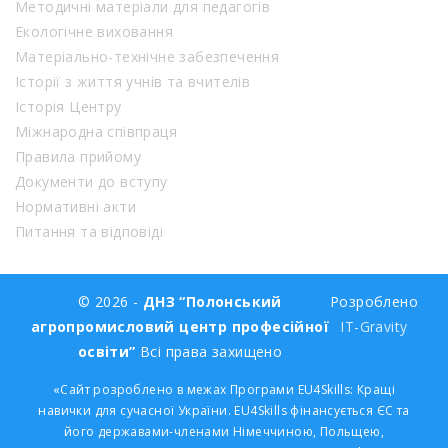
Методичні матеріали для педагогів
Екологічне виховання
Матеріально-технічне забезпечення
Історії з життя учнів та вчителів
Історія Центру
Міжнародна співпраця
Правила прийому
Документи до вступу
Нормативні акти
Питання та відповіді
© 2026 -
ДНЗ “Полонський
Розроблено
агропромисловий центр професійної
IT-Gravity
освіти”
Всі права захищено
«Сайт розроблено в межах Програми EU4Skills: Кращі
навички для сучасної України. EU4Skills фінансується ЄС та
його державами-членами Німеччиною, Польщею,