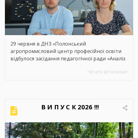
29 червня в ДНЗ «Полонський
агропромисловий центр професійної освіти
відбулося засідання педагогічної ради «Аналіз
освітнього процесу за 2025-2026 навчальний
Читати детальніше
рік». Метою проведення засідання було
здійснення всебічного аналізу
результативності освітнього процесу за
2025–2026 навчальний рік, оцінення рівня
досягнень запланованих освітніх цілей, якість
В И П У С К 2026 !!!
навчальних досягнень студентів,
ефективність роботи педагогічного
колективу, стан виховної та методичної
роботи. Дякуємо всім […]