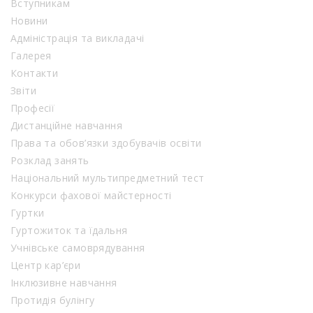
Вступникам
Новини
Адміністрація та викладачі
Галерея
Контакти
Звіти
Професії
Дистанційне навчання
Права та обов’язки здобувачів освіти
Розклад занять
Національний мультипредметний тест
Конкурси фахової майстерності
Гуртки
Гуртожиток та їдальня
Учнівське самоврядування
Центр кар’єри
Інклюзивне навчання
Протидія булінгу