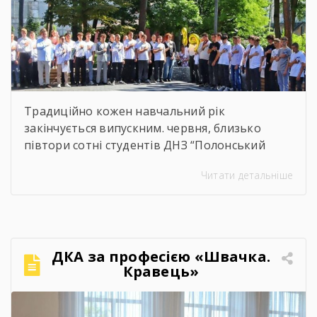
Традиційно кожен навчальний рік
закінчується випускним. червня, близько
півтори сотні студентів ДНЗ “Полонський
агропромисловий центр професійної освіти”
Читати детальніше
одержали дипломи кваліфікованих
робітників. Сьогодні на подвір’ї нашого
центру панувала особлива атмосфера:
урочисто піднесена, але зі сльозами на очах.
Теплі слова наставників, батьків, директора,
ДКА за професією «Швачка.
привітання та міцні обійми найрідніших. Для
Кравець»
вас, дорогі випускники, закінчився черговий
етап. А далі […]