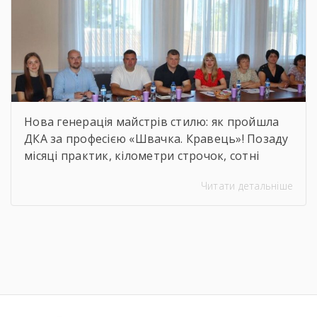
Нова генерація майстрів стилю: як пройшла
ДКА за професією «Швачка. Кравець»! Позаду
місяці практик, кілометри строчок, сотні
ескізів та безсонні ночі перед фінальними
Читати детальніше
примірками. 22 червня відбулася
найочікуваніша та найвідповідальніша подія
для випускників — Державна кваліфікаційна
атестація групи за інтегрованою професією
«Швачка. Кравець». Комісія відзначила
високий рівень підготовки, креативність
мислення та вміння працювати з
найрізноманітнішими […]