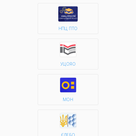
НПЦ ПТО
УЦОЯО
МОН
ЄДЕБО