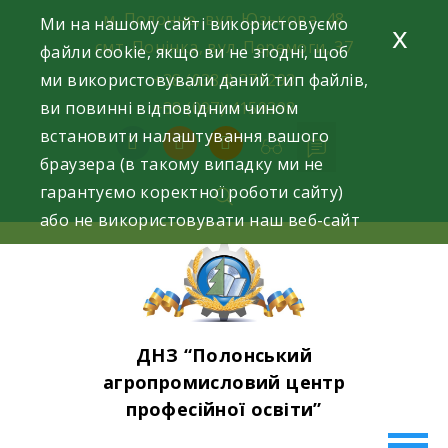
Skip
м. Полонне, вул. Юзькова, 48
Ми на нашому сайті використовуємо
x
to
смт. Понінка, вул. Перемоги, 37
файли cookie, якщо ви не згодні, щоб
content
ми використовували даний тип файлів,
+38 (0384) 371293
ви повинні відповідним чином
+38 (097) 4159398
встановити налаштування вашого
facebook
instagram
youtube
браузера (в такому випадку ми не
гарантуємо коректної роботи сайту)
або не використовувати наш веб-сайт
ДНЗ “Полонський
агропромисловий центр
професійної освіти”