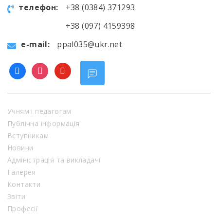
телефон:
+38 (0384) 371293
+38 (097) 4159398
e-mail:
ppal035@ukr.net
facebook
instagram
youtube
Учням і педагогам
Публічна інформація
Вступникам
Новини
Адміністрація та викладачі
Галерея
Контакти
Звіти
Професії