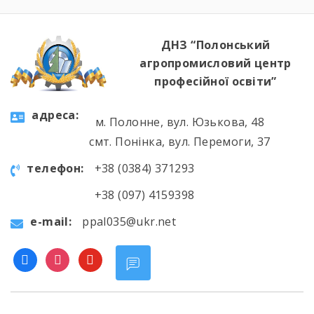
ДНЗ “Полонський
агропромисловий центр
професійної освіти”
aдресa:
м. Полонне, вул. Юзькова, 48
смт. Понінка, вул. Перемоги, 37
телефон:
+38 (0384) 371293
+38 (097) 4159398
e-mail:
ppal035@ukr.net
facebook
instagram
youtube