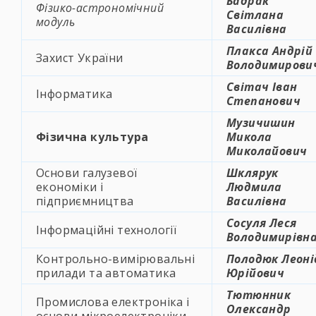
Бадрак
Фізико-астрономічний
Світлана
модуль
Василівна
Плакса Андрій
Захист України
Володимирови
Світач Іван
Інформатика
Степанович
Музичишин
Фізична культура
Микола
Миколайович
Основи галузевої
Шклярук
економіки і
Людмила
підприємництва
Василівна
Сосуля Леся
Інформаційні технології
Володимирівн
Контрольно-вимірювальні
Полодюк Леоні
прилади та автоматика
Юрійович
Тютюнник
Промислова електроніка і
Олександр