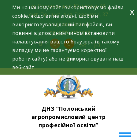
Skip
м. Полонне, вул. Юзькова, 48
Ми на нашому сайті використовуємо файли
x
to
смт. Понінка, вул. Перемоги, 37
cookie, якщо ви не згодні, щоб ми
content
використовували даний тип файлів, ви
+38 (0384) 371293
повинні відповідним чином встановити
+38 (097) 4159398
налаштування вашого браузера (в такому
facebook
instagram
youtube
випадку ми не гарантуємо коректної
роботи сайту) або не використовувати наш
веб-сайт
ДНЗ “Полонський
агропромисловий центр
професійної освіти”