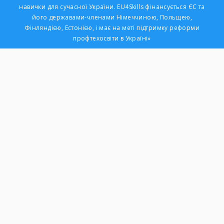
навички для сучасної України. EU4Skills фінансується ЄС та
його державами-членами Німеччиною, Польщею,
Фінляндією, Естонією, і має на меті підтримку реформи
профтехосвіти в Україні»