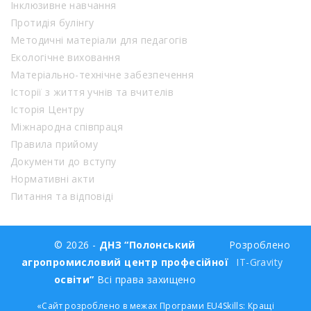
Інклюзивне навчання
Протидія булінгу
Методичні матеріали для педагогів
Екологічне виховання
Матеріально-технічне забезпечення
Історії з життя учнів та вчителів
Історія Центру
Міжнародна співпраця
Правила прийому
Документи до вступу
Нормативні акти
Питання та відповіді
© 2026 -
ДНЗ “Полонський
Розроблено
агропромисловий центр професійної
IT-Gravity
освіти”
Всі права захищено
«Сайт розроблено в межах Програми EU4Skills: Кращі