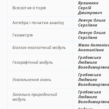
Ярошенко
Всесвітня історія
Сергій
Дмитрович
Левчук Ольга
Алгебра і початки аналізу
Сергіївна
Левчук Ольга
Геометрія
Сергіївна
Жмак Антонін
Біолого-екологічний модуль
Анатоліївна
Грабовська
Географічний модуль
Людмила
Володимирівн
Грабовська
Узагальнення знань
Людмила
Володимирівн
Грабовська
Загально-природничий
Людмила
модуль
Володимирівн