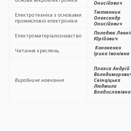
основи мікроелектроніки
Онисійович
Тютюнник
Електротехніка з основами
Олександр
промислової електроніки
Онисійович
Полодюк Леоні
Електроматеріалознавство
Юрійович
Кононенко
Читання креслень
Ірина Іванівна
Плакса Андрій
Володимирови
Виробниче навчання
Свінціцька
Людмила
Владиславівна