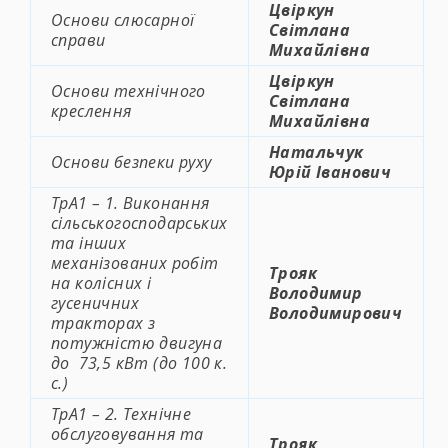
Цвіркун
Основи слюсарної
Світлана
справи
Михайлівна
Цвіркун
Основи технічного
Світлана
креслення
Михайлівна
Натальчук
Основи безпеки руху
Юрій Іванович
ТрА1 – 1. Виконання
сільськогосподарських
та інших
механізованих робіт
Трояк
на колісних і
Володимир
гусеничних
Володимирович
тракторах з
потужністю двигуна
до 73,5 кВт (до 100 к.
с.)
ТрА1 – 2. Технічне
обслуговування та
Трояк