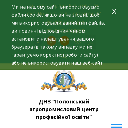
Skip
м. Полонне, вул. Юзькова, 48
Ми на нашому сайті використовуємо
x
to
смт. Понінка, вул. Перемоги, 37
файли cookie, якщо ви не згодні, щоб
content
ми використовували даний тип файлів,
+38 (0384) 371293
ви повинні відповідним чином
+38 (097) 4159398
встановити налаштування вашого
facebook
instagram
youtube
браузера (в такому випадку ми не
гарантуємо коректної роботи сайту)
або не використовувати наш веб-сайт
ДНЗ “Полонський
агропромисловий центр
професійної освіти”