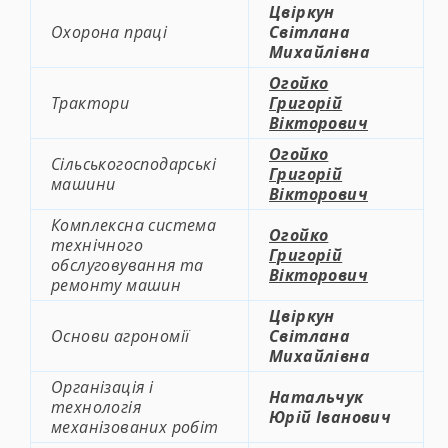
Цвіркун
Охорона праці
Світлана
Михайлівна
Огойко
Трактори
Григорій
Вікторович
Огойко
Сільськогосподарські
Григорій
машини
Вікторович
Комплексна система
Огойко
технічного
Григорій
обслуговування та
Вікторович
ремонту машин
Цвіркун
Основи агрономії
Світлана
Михайлівна
Організація і
Натальчук
технологія
Юрій Іванович
механізованих робіт