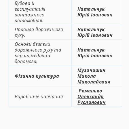
Будова й
експлуатація
Натальчук
вантажного
Юрій Іванович
автомобіля.
Правила дорожнього
Натальчук
руху.
Юрій Іванович
Основи безпеки
дорожнього руху та
Натальчук
перша медична
Юрій Іванович
допомога.
Музичишин
Фізична культура
Микола
Миколайович
Романько
Виробниче навчання
Олександр
Русланович