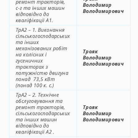
ремонт тракторів,
Володимир
с-г та інших машин
Володимирович
відповідно до
кваліфікації А1.
ТрА2 – 1. Виконання
сільськогосподарських
та інших
механізованих робіт
Трояк
на колісних і
Володимир
гусеничних
Володимирович
тракторах з
потужністю двигуна
понад 73,5 кВт
(понад 100 к. с.)
ТрА2 – 2. Технічне
обслуговування та
ремонт тракторів,
Трояк
сільськогосподарських
Володимир
та інших машин
Володимирович
відповідно до
кваліфікації А2 .