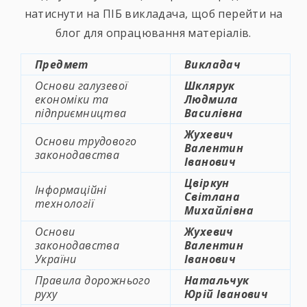
натиснути на ПІБ викладача, щоб перейти на
блог для опрацювання матеріалів.
Предмет
Викладач
Основи галузевої
Шклярук
економіки та
Людмила
підприємництва
Василівна
Жухевич
Основи трудового
Валентин
законодавства
Іванович
Цвіркун
Інформаційні
Світлана
технології
Михайлівна
Основи
Жухевич
законодавства
Валентин
України
Іванович
Правила дорожнього
Натальчук
руху
Юрій Іванович