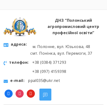
ДНЗ “Полонський
агропромисловий центр
професійної освіти”
aдресa:
м. Полонне, вул. Юзькова, 48
смт. Понінка, вул. Перемоги, 37
телефон:
+38 (0384) 371293
+38 (097) 4159398
e-mail:
ppal035@ukr.net
facebook
instagram
youtube