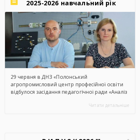
2025-2026 навчальний рік
29 червня в ДНЗ «Полонський
агропромисловий центр професійної освіти
відбулося засідання педагогічної ради «Аналіз
освітнього процесу за 2025-2026 навчальний
Читати детальніше
рік». Метою проведення засідання було
здійснення всебічного аналізу
результативності освітнього процесу за
2025–2026 навчальний рік, оцінення рівня
досягнень запланованих освітніх цілей, якість