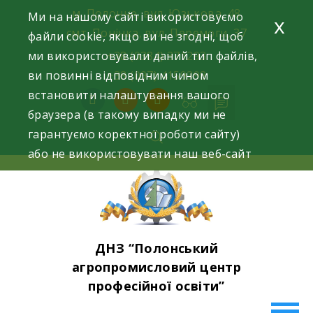
Skip
м. Полонне, вул. Юзькова, 48
Ми на нашому сайті використовуємо
x
to
смт. Понінка, вул. Перемоги, 37
файли cookie, якщо ви не згодні, щоб
content
ми використовували даний тип файлів,
+38 (0384) 371293
ви повинні відповідним чином
+38 (097) 4159398
встановити налаштування вашого
facebook
instagram
youtube
браузера (в такому випадку ми не
гарантуємо коректної роботи сайту)
або не використовувати наш веб-сайт
ДНЗ “Полонський
агропромисловий центр
професійної освіти”