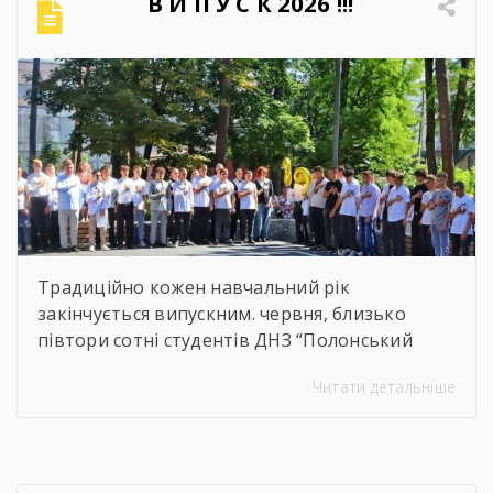
В И П У С К 2026 !!!
навчальних досягнень студентів,
ефективність роботи педагогічного
колективу, стан виховної та методичної
роботи. Дякуємо всім […]
Традиційно кожен навчальний рік
закінчується випускним. червня, близько
півтори сотні студентів ДНЗ “Полонський
агропромисловий центр професійної освіти”
Читати детальніше
одержали дипломи кваліфікованих
робітників. Сьогодні на подвір’ї нашого
центру панувала особлива атмосфера:
урочисто піднесена, але зі сльозами на очах.