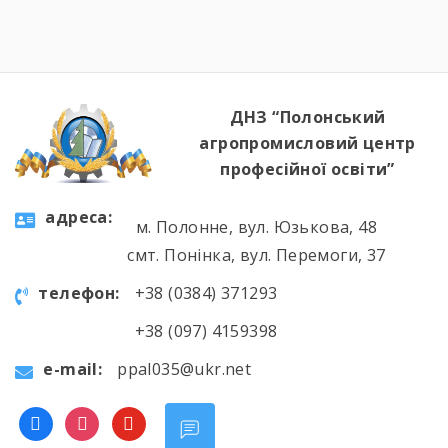
«Швачка. Кравець». Комісія відзначила
високий рівень підготовки, креативність
мислення та вміння працювати з
найрізноманітнішими […]
ДНЗ “Полонський
агропромисловий центр
професійної освіти”
aдресa:
м. Полонне, вул. Юзькова, 48
смт. Понінка, вул. Перемоги, 37
телефон:
+38 (0384) 371293
+38 (097) 4159398
e-mail:
ppal035@ukr.net
facebook
instagram
youtube