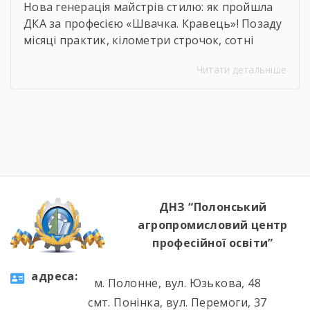
Нова генерація майстрів стилю: як пройшла
ДКА за професією «Швачка. Кравець»! Позаду
місяці практик, кілометри строчок, сотні
ескізів та безсонні ночі перед фінальними
Читати детальніше
примірками. 22 червня відбулася
найочікуваніша та найвідповідальніша подія
для випускників — Державна кваліфікаційна
атестація групи за інтегрованою професією
«Швачка. Кравець». Комісія відзначила
високий рівень підготовки, креативність
мислення та вміння працювати з
найрізноманітнішими […]
ДНЗ “Полонський
агропромисловий центр
професійної освіти”
aдресa:
м. Полонне, вул. Юзькова, 48
смт. Понінка, вул. Перемоги, 37