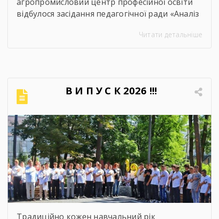
агропромисловий центр професійної освіти
відбулося засідання педагогічної ради «Аналіз
освітнього процесу за 2025-2026 навчальний
Читати детальніше
рік». Метою проведення засідання було
здійснення всебічного аналізу
результативності освітнього процесу за
2025–2026 навчальний рік, оцінення рівня
досягнень запланованих освітніх цілей, якість
В И П У С К 2026 !!!
навчальних досягнень студентів,
ефективність роботи педагогічного
колективу, стан виховної та методичної
роботи. Дякуємо всім […]
Традиційно кожен навчальний рік