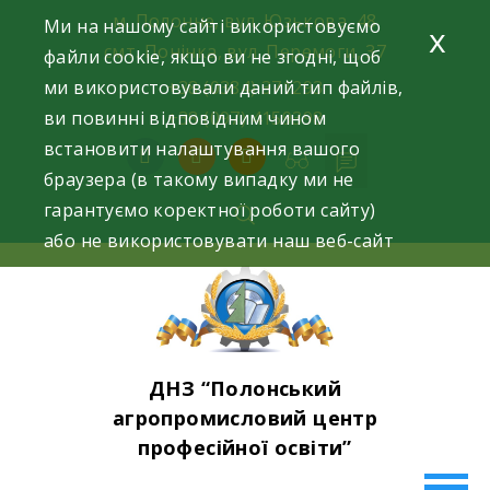
Skip
м. Полонне, вул. Юзькова, 48
Ми на нашому сайті використовуємо
x
to
смт. Понінка, вул. Перемоги, 37
файли cookie, якщо ви не згодні, щоб
content
ми використовували даний тип файлів,
+38 (0384) 371293
ви повинні відповідним чином
+38 (097) 4159398
встановити налаштування вашого
facebook
instagram
youtube
браузера (в такому випадку ми не
гарантуємо коректної роботи сайту)
або не використовувати наш веб-сайт
ДНЗ “Полонський
агропромисловий центр
професійної освіти”