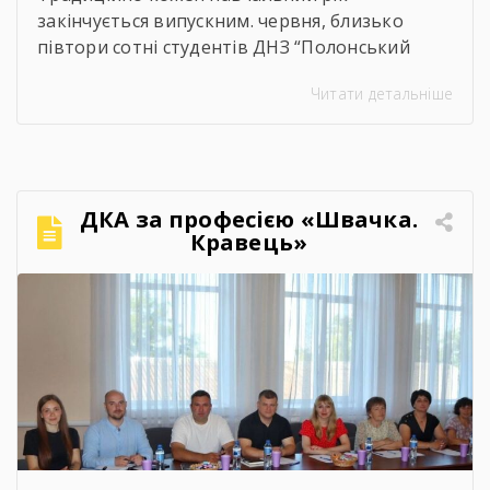
закінчується випускним. червня, близько
півтори сотні студентів ДНЗ “Полонський
агропромисловий центр професійної освіти”
Читати детальніше
одержали дипломи кваліфікованих
робітників. Сьогодні на подвір’ї нашого
центру панувала особлива атмосфера:
урочисто піднесена, але зі сльозами на очах.
Теплі слова наставників, батьків, директора,
ДКА за професією «Швачка.
привітання та міцні обійми найрідніших. Для
Кравець»
вас, дорогі випускники, закінчився черговий
етап. А далі […]