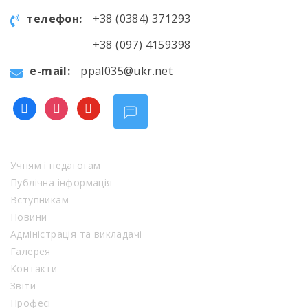
телефон:
+38 (0384) 371293
+38 (097) 4159398
e-mail:
ppal035@ukr.net
facebook
instagram
youtube
Учням і педагогам
Публічна інформація
Вступникам
Новини
Адміністрація та викладачі
Галерея
Контакти
Звіти
Професії