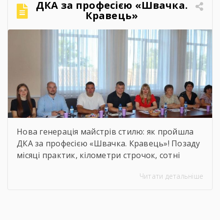
ДКА за професією «Швачка.
привітання та міцні обійми найрідніших. Для
Кравець»
вас, дорогі випускники, закінчився черговий
етап. А далі […]
Нова генерація майстрів стилю: як пройшла
ДКА за професією «Швачка. Кравець»! Позаду
місяці практик, кілометри строчок, сотні
ескізів та безсонні ночі перед фінальними
Читати детальніше
примірками. 22 червня відбулася
найочікуваніша та найвідповідальніша подія
для випускників — Державна кваліфікаційна
атестація групи за інтегрованою професією