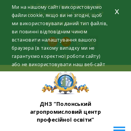
Skip
м. Полонне, вул. Юзькова, 48
Ми на нашому сайті використовуємо
x
to
смт. Понінка, вул. Перемоги, 37
файли cookie, якщо ви не згодні, щоб
content
ми використовували даний тип файлів,
+38 (0384) 371293
ви повинні відповідним чином
+38 (097) 4159398
встановити налаштування вашого
facebook
instagram
youtube
браузера (в такому випадку ми не
гарантуємо коректної роботи сайту)
або не використовувати наш веб-сайт
ДНЗ “Полонський
агропромисловий центр
професійної освіти”