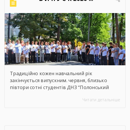
навчальних досягнень студентів,
ефективність роботи педагогічного
колективу, стан виховної та методичної
роботи. Дякуємо всім […]
Традиційно кожен навчальний рік
закінчується випускним. червня, близько
півтори сотні студентів ДНЗ “Полонський
агропромисловий центр професійної освіти”
Читати детальніше
одержали дипломи кваліфікованих
робітників. Сьогодні на подвір’ї нашого
центру панувала особлива атмосфера:
урочисто піднесена, але зі сльозами на очах.
Теплі слова наставників, батьків, директора,