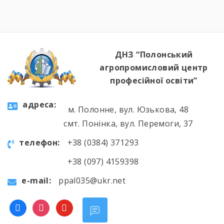
«Швачка. Кравець». Комісія відзначила
високий рівень підготовки, креативність
мислення та вміння працювати з
найрізноманітнішими […]
ДНЗ “Полонський
агропромисловий центр
професійної освіти”
aдресa:
м. Полонне, вул. Юзькова, 48
смт. Понінка, вул. Перемоги, 37
телефон:
+38 (0384) 371293
+38 (097) 4159398
e-mail:
ppal035@ukr.net
facebook
instagram
youtube