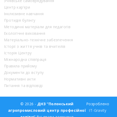
Учнівське самоврядування
Центр кар’єри
Інклюзивне навчання
Протидія булінгу
Методичні матеріали для педагогів
Екологічне виховання
Матеріально-технічне забезпечення
Історії з життя учнів та вчителів
Історія Центру
Міжнародна співпраця
Правила прийому
Документи до вступу
Нормативні акти
Питання та відповіді
© 2026 -
ДНЗ “Полонський
Розроблено
агропромисловий центр професійної
IT-Gravity
освіти”
Всі права захищено