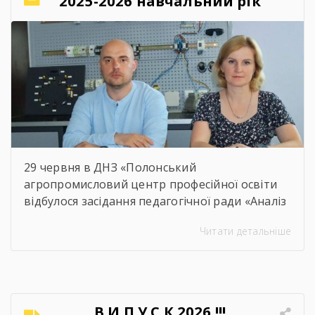
2025-2026 навчальний рік
29 червня в ДНЗ «Полонський
агропромисловий центр професійної освіти
відбулося засідання педагогічної ради «Аналіз
освітнього процесу за 2025-2026 навчальний
Читати детальніше
рік». Метою проведення засідання було
здійснення всебічного аналізу
результативності освітнього процесу за
2025–2026 навчальний рік, оцінення рівня
досягнень запланованих освітніх цілей, якість
В И П У С К 2026 !!!