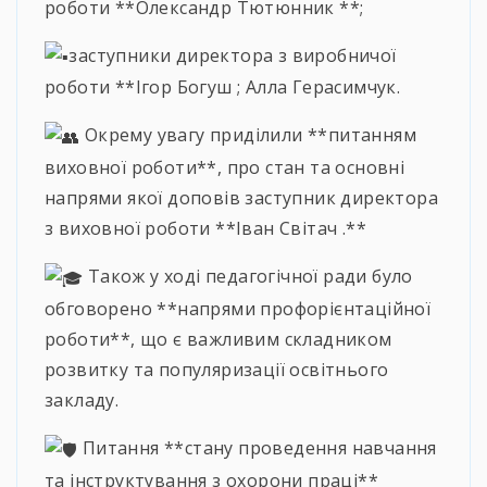
роботи **Олександр Тютюнник **;
заступники директора з виробничої
роботи **Ігор Богуш ; Алла Герасимчук.
Окрему увагу приділили **питанням
виховної роботи**, про стан та основні
напрями якої доповів заступник директора
з виховної роботи **Іван Світач .**
Також у ході педагогічної ради було
обговорено **напрями профорієнтаційної
роботи**, що є важливим складником
розвитку та популяризації освітнього
закладу.
Питання **стану проведення навчання
та інструктування з охорони праці**