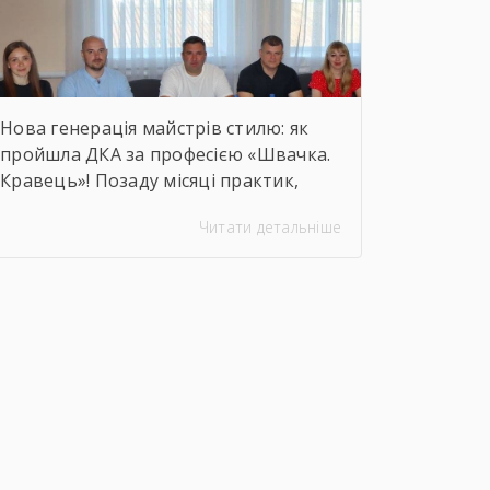
Нова генерація майстрів стилю: як
пройшла ДКА за професією «Швачка.
Кравець»! Позаду місяці практик,
кілометри строчок, сотні ескізів та
Читати детальніше
безсонні ночі перед фінальними
примірками. 22 червня відбулася
найочікуваніша та
найвідповідальніша подія для
випускників — Державна
кваліфікаційна атестація групи за
інтегрованою професією «Швачка.
Кравець». Комісія відзначила високий
рівень підготовки, креативність
мислення та вміння працювати з