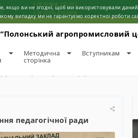
8
+38 (0384) 371293
e, якщо ви не згодні, щоб ми використовували даний
37
+38 (097) 4159398
кому випадку ми не гарантуємо коректної роботи са
 “Полонський агропромисловий це
Методична
Вступникам
м
сторінка
дбулося засідання педагогічної ради
ння педагогічної ради