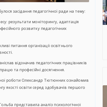
булося засідання педагогічної ради на тему:
есу: результати моніторингу, адаптація
офесійного розвитку педагогічних
жливі питання організації освітнього
ності.
аніслав відзначив педагогічних працівників
працю та професійні досягнення.
ьної роботи Олександр Тютюнник ознайомив
гу якості освіти серед здобувачів першого
ольба представила аналіз психологічної