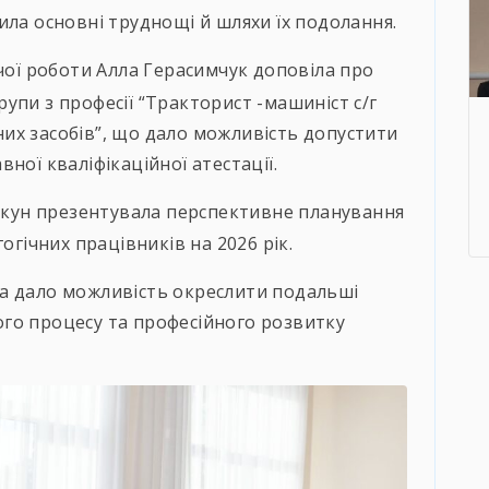
ила основні труднощі й шляхи їх подолання.
ої роботи Алла Герасимчук доповіла про
упи з професії “Тракторист -машиніст с/г
их засобів”, що дало можливість допустити
ної кваліфікаційної атестації.
кун презентувала перспективне планування
огічних працівників на 2026 рік.
а дало можливість окреслити подальші
го процесу та професійного розвитку