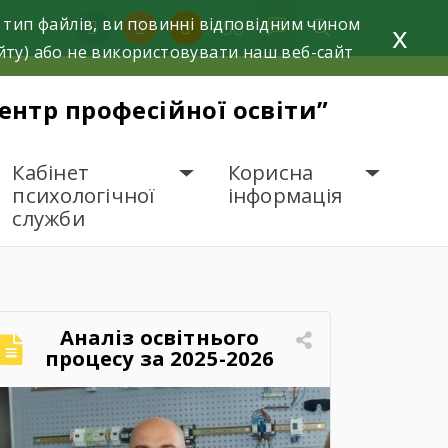
 тип файлів, ви повинні відповідним чином
facebook
instagram
youtube
x
йту) або не використовувати наш веб-сайт
нтр професійної освіти”
Кабінет
Корисна
психологічної
інформація
служби
Аналіз освітнього
процесу за 2025-2026
навчальний рік