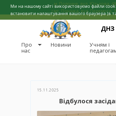
Skip
м. Полонне, вул. Юзькова, 4
Ми на нашому сайті використовуємо файли cooki
to
смт. Понінка, вул. Перемоги, 
встановити налаштування вашого браузера (в та
content
ДНЗ
Про
Новини
Учням і
нас
педагога
ГОЛОВНА
НОВИНИ
Ві
15.11.2025
Відбулося засіда