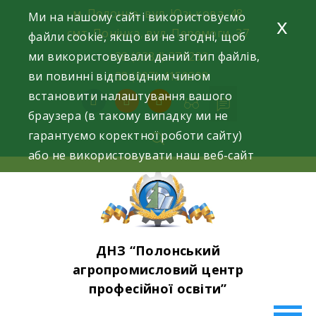
Skip
м. Полонне, вул. Юзькова, 48
Ми на нашому сайті використовуємо
x
to
смт. Понінка, вул. Перемоги, 37
файли cookie, якщо ви не згодні, щоб
content
ми використовували даний тип файлів,
+38 (0384) 371293
ви повинні відповідним чином
+38 (097) 4159398
встановити налаштування вашого
facebook
instagram
youtube
браузера (в такому випадку ми не
гарантуємо коректної роботи сайту)
або не використовувати наш веб-сайт
ДНЗ “Полонський
агропромисловий центр
професійної освіти”