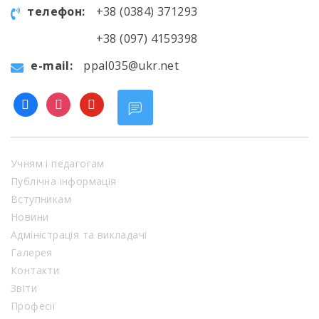
телефон:
+38 (0384) 371293
+38 (097) 4159398
e-mail:
ppal035@ukr.net
facebook
instagram
youtube
Учням і педагогам
Публічна інформація
Вступникам
Новини
Адміністрація та викладачі
Галерея
Контакти
Звіти
Професії