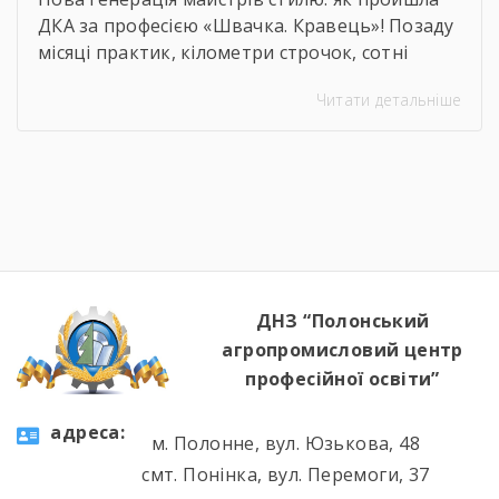
ДКА за професією «Швачка. Кравець»! Позаду
місяці практик, кілометри строчок, сотні
ескізів та безсонні ночі перед фінальними
Читати детальніше
примірками. 22 червня відбулася
найочікуваніша та найвідповідальніша подія
для випускників — Державна кваліфікаційна
атестація групи за інтегрованою професією
«Швачка. Кравець». Комісія відзначила
високий рівень підготовки, креативність
мислення та вміння працювати з
найрізноманітнішими […]
ДНЗ “Полонський
агропромисловий центр
професійної освіти”
aдресa:
м. Полонне, вул. Юзькова, 48
смт. Понінка, вул. Перемоги, 37