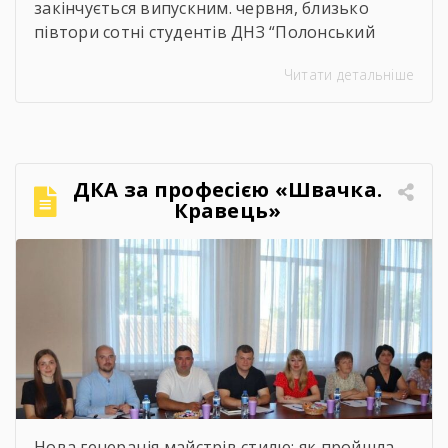
закінчується випускним. червня, близько
півтори сотні студентів ДНЗ “Полонський
агропромисловий центр професійної освіти”
Читати детальніше
одержали дипломи кваліфікованих
робітників. Сьогодні на подвір’ї нашого
центру панувала особлива атмосфера:
урочисто піднесена, але зі сльозами на очах.
Теплі слова наставників, батьків, директора,
ДКА за професією «Швачка.
привітання та міцні обійми найрідніших. Для
Кравець»
вас, дорогі випускники, закінчився черговий
етап. А далі […]
Нова генерація майстрів стилю: як пройшла