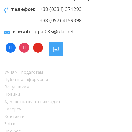
телефон:
+38 (0384) 371293
+38 (097) 4159398
e-mail:
ppal035@ukr.net
facebook
instagram
youtube
Учням і педагогам
Публічна інформація
Вступникам
Новини
Адміністрація та викладачі
Галерея
Контакти
Звіти
Професії