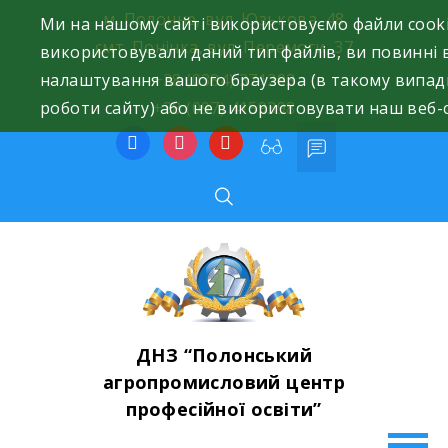
Skip
м. Полонне, вул. Юзькова, 48
Ми на нашому сайті використовуємо файли cooki
to
смт. Понінка, вул. Перемоги, 37
використовували даний тип файлів, ви повинні
content
налаштування вашого браузера (в такому випад
+38 (0384) 371293
роботи сайту) або не використовувати наш веб-
+38 (097) 4159398
facebook
instagram
youtube
ДНЗ “Полонський
агропромисловий центр
професійної освіти”