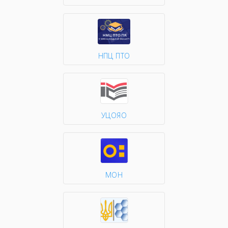
НПЦ ПТО
УЦОЯО
МОН