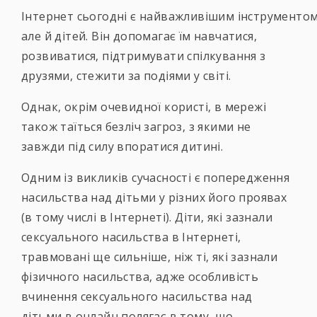
Інтернет сьогодні є найважливішим інструментом в
але й дітей. Він допомагає їм навчатися,
розвиватися, підтримувати спілкування з
друзями, стежити за подіями у світі.
Однак, окрім очевидної користі, в мережі
також таїться безліч загроз, з якими не
завжди під силу впоратися дитині.
Одним із викликів сучасності є попередження
насильства над дітьми у різних його проявах
(в тому числі в Інтернеті). Діти, які зазнали
сексуального насильства в Інтернеті,
травмовані ще сильніше, ніж ті, які зазнали
фізичного насильства, адже особливість
вчинення сексуального насильства над
дітьми в онлайн полягає в тому, що