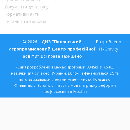
Документи до вступу
Нормативні акти
Питання та відповіді
© 2026 -
ДНЗ “Полонський
Розроблено
агропромисловий центр професійної
IT-Gravity
освіти”
Всі права захищено
«Сайт розроблено в межах Програми EU4Skills: Кращі
навички для сучасної України. EU4Skills фінансується ЄС та
його державами-членами Німеччиною, Польщею,
Фінляндією, Естонією, і має на меті підтримку реформи
профтехосвіти в Україні»