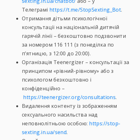
sexting.in.ua/chatbot/
або – у
Телеграмі
https://t.me/StopSexting_Bot
.
Отримання дітьми психологічної
консультації на національній дитячій
гарячій лінії – безкоштовно подзвонити
за номером 116 111 (з понеділка по
п’ятницю, з 12:00 до 20:00).
Організація Teenergizer – консультації за
принципом «рівний-рівному» або з
психологом безкоштовно і
конфіденційно –
https://teenergizer.org/consultations
.
Видалення контенту із зображенням
сексуального насильства над
неповнолітньою особою:
https://stop-
sexting.in.ua/send
.