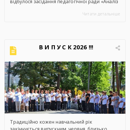
відбулося засідання педагогічної ради «Аналіз
освітнього процесу за 2025-2026 навчальний
Читати детальніше
рік». Метою проведення засідання було
здійснення всебічного аналізу
результативності освітнього процесу за
2025–2026 навчальний рік, оцінення рівня
досягнень запланованих освітніх цілей, якість
В И П У С К 2026 !!!
навчальних досягнень студентів,
ефективність роботи педагогічного
колективу, стан виховної та методичної
роботи. Дякуємо всім […]
Традиційно кожен навчальний рік
закінчується випускним. червня, близько