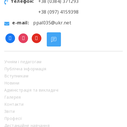
телефон:
+38 (0384) 371293
+38 (097) 4159398
e-mail:
ppal035@ukr.net
facebook
instagram
youtube
Учням і педагогам
Публічна інформація
Вступникам
Новини
Адміністрація та викладачі
Галерея
Контакти
Звіти
Професії
Дистанційне навчання