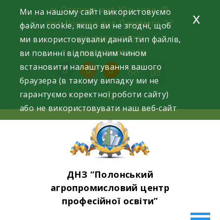
Skip
м. Полонне, вул. Юзькова, 48
Ми на нашому сайті використовуємо
x
to
смт. Понінка, вул. Перемоги, 37
файли cookie, якщо ви не згодні, щоб
content
ми використовували даний тип файлів,
+38 (0384) 371293
ви повинні відповідним чином
+38 (097) 4159398
встановити налаштування вашого
facebook
instagram
youtube
браузера (в такому випадку ми не
гарантуємо коректної роботи сайту)
або не використовувати наш веб-сайт
ДНЗ “Полонський
агропромисловий центр
професійної освіти”