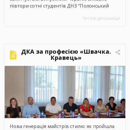
півтори сотні студентів ДНЗ “Полонський
агропромисловий центр професійної освіти”
Читати детальніше
одержали дипломи кваліфікованих
робітників. Сьогодні на подвір’ї нашого
центру панувала особлива атмосфера:
урочисто піднесена, але зі сльозами на очах.
Теплі слова наставників, батьків, директора,
ДКА за професією «Швачка.
привітання та міцні обійми найрідніших. Для
Кравець»
вас, дорогі випускники, закінчився черговий
етап. А далі […]
Нова генерація майстрів стилю: як пройшла