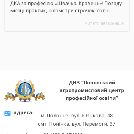
ДКА за професією «Швачка. Кравець»! Позаду
місяці практик, кілометри строчок, сотні
ескізів та безсонні ночі перед фінальними
Читати детальніше
примірками. 22 червня відбулася
найочікуваніша та найвідповідальніша подія
для випускників — Державна кваліфікаційна
атестація групи за інтегрованою професією
«Швачка. Кравець». Комісія відзначила
високий рівень підготовки, креативність
мислення та вміння працювати з
найрізноманітнішими […]
ДНЗ “Полонський
агропромисловий центр
професійної освіти”
aдресa:
м. Полонне, вул. Юзькова, 48
смт. Понінка, вул. Перемоги, 37