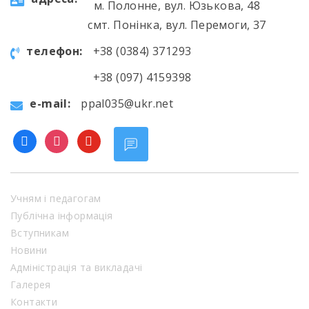
м. Полонне, вул. Юзькова, 48
смт. Понінка, вул. Перемоги, 37
телефон:
+38 (0384) 371293
+38 (097) 4159398
e-mail:
ppal035@ukr.net
facebook
instagram
youtube
Учням і педагогам
Публічна інформація
Вступникам
Новини
Адміністрація та викладачі
Галерея
Контакти