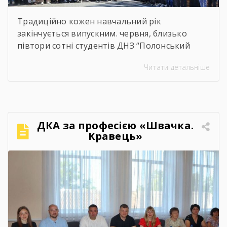
Традиційно кожен навчальний рік
закінчується випускним. червня, близько
півтори сотні студентів ДНЗ “Полонський
агропромисловий центр професійної освіти”
Читати детальніше
одержали дипломи кваліфікованих
робітників. Сьогодні на подвір’ї нашого
центру панувала особлива атмосфера:
урочисто піднесена, але зі сльозами на очах.
Теплі слова наставників, батьків, директора,
ДКА за професією «Швачка.
привітання та міцні обійми найрідніших. Для
Кравець»
вас, дорогі випускники, закінчився черговий
етап. А далі […]