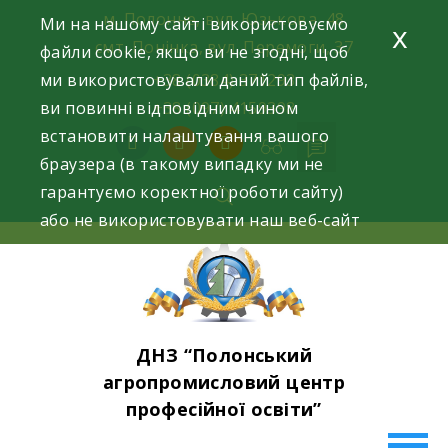
Skip
м. Полонне, вул. Юзькова, 48
Ми на нашому сайті використовуємо
x
to
смт. Понінка, вул. Перемоги, 37
файли cookie, якщо ви не згодні, щоб
content
ми використовували даний тип файлів,
+38 (0384) 371293
ви повинні відповідним чином
+38 (097) 4159398
встановити налаштування вашого
facebook
instagram
youtube
браузера (в такому випадку ми не
гарантуємо коректної роботи сайту)
або не використовувати наш веб-сайт
ДНЗ “Полонський
агропромисловий центр
професійної освіти”