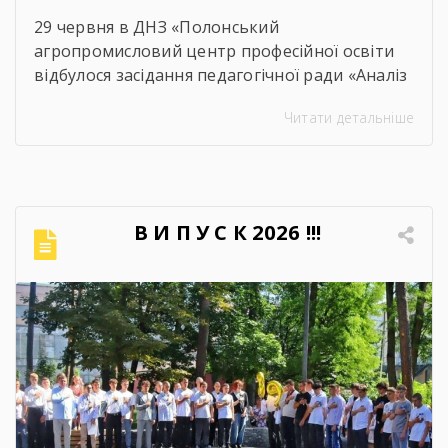
29 червня в ДНЗ «Полонський
агропромисловий центр професійної освіти
відбулося засідання педагогічної ради «Аналіз
освітнього процесу за 2025-2026 навчальний
Читати детальніше
рік». Метою проведення засідання було
здійснення всебічного аналізу
результативності освітнього процесу за
2025–2026 навчальний рік, оцінення рівня
досягнень запланованих освітніх цілей, якість
В И П У С К 2026 !!!
навчальних досягнень студентів,
ефективність роботи педагогічного
колективу, стан виховної та методичної
роботи. Дякуємо всім […]