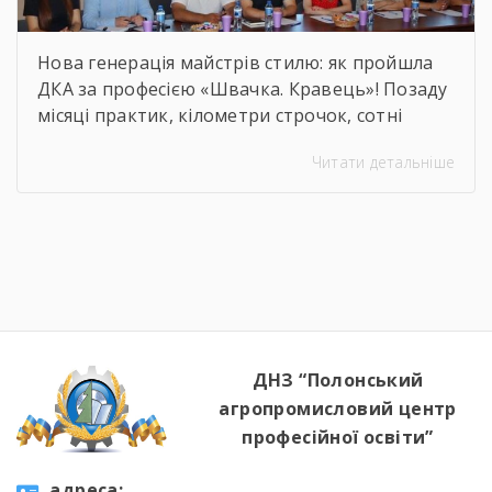
Нова генерація майстрів стилю: як пройшла
ДКА за професією «Швачка. Кравець»! Позаду
місяці практик, кілометри строчок, сотні
ескізів та безсонні ночі перед фінальними
Читати детальніше
примірками. 22 червня відбулася
найочікуваніша та найвідповідальніша подія
для випускників — Державна кваліфікаційна
атестація групи за інтегрованою професією
«Швачка. Кравець». Комісія відзначила
високий рівень підготовки, креативність
мислення та вміння працювати з
найрізноманітнішими […]
ДНЗ “Полонський
агропромисловий центр
професійної освіти”
aдресa: